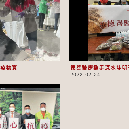
eo
抗疫物資
德善醫療攜手深水埗明
2022-02-24