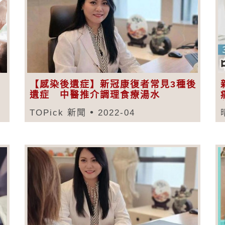
【感染後遺症】新冠康復者常見3種後
遺症 中醫推介調理食療湯水
TOPick 新聞
2022-04