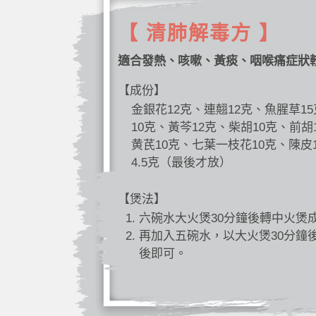
【 清肺解毒方 】
適合發熱、咳嗽、黃痰、咽喉痛症狀
【成份】
金銀花12克、連翹12克、魚腥草1
10克、黃芩12克、柴胡10克、前胡
黄芪10克、七葉一枝花10克、陳皮
4.5克（最後才放）
【煲法】
六碗水大火煲30分鐘後轉中火煲
再加入五碗水，以大火煲30分鐘
後即可。