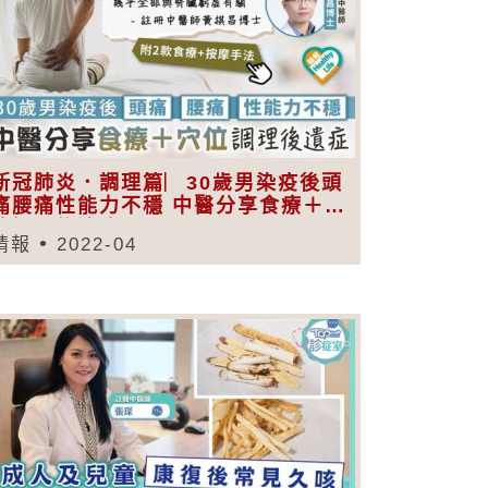
新冠肺炎．調理篇︳30歲男染疫後頭
痛腰痛性能力不穩 中醫分享食療＋穴
位調理後遺症
晴報
2022-04