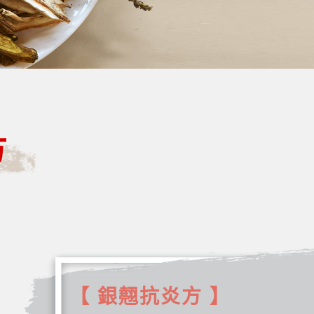
方
【 銀翹抗炎方 】