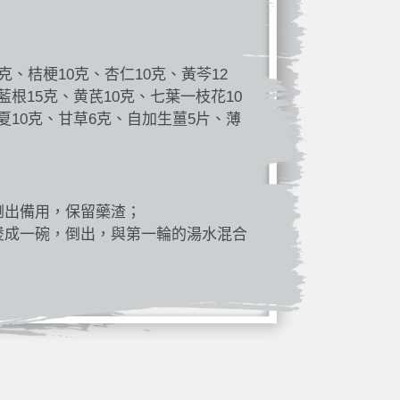
克、桔梗10克、杏仁10克、黃芩12
藍根15克、黄芪10克、七葉一枝花10
夏10克、甘草6克、自加生薑5片、薄
倒出備用，保留藥渣；
煲成一碗，倒出，與第一輪的湯水混合