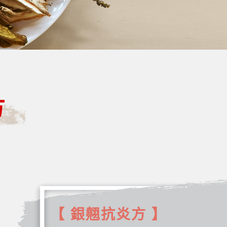
方
【 銀翹抗炎方 】