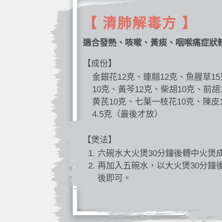
【 清肺解毒方 】
適合發熱、咳嗽、黃痰、咽喉痛症狀
【成份】
金銀花12克、連翹12克、魚腥草1
10克、黃芩12克、柴胡10克、前胡
黄芪10克、七葉一枝花10克、陳皮
4.5克（最後才放）
【煲法】
六碗水大火煲30分鐘後轉中火煲
再加入五碗水，以大火煲30分鐘
後即可。