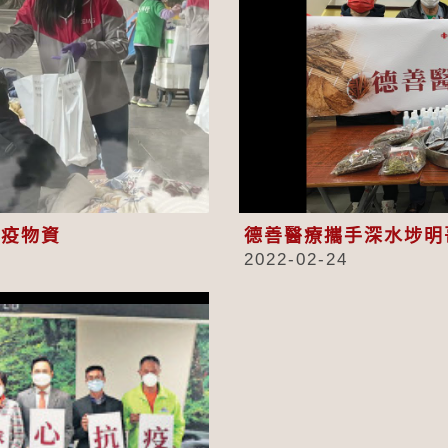
eo
抗疫物資
德善醫療攜手深水埗明
2022-02-24