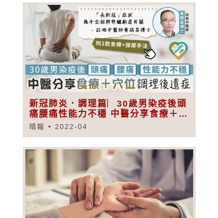
新冠肺炎．調理篇︳30歲男染疫後頭
痛腰痛性能力不穩 中醫分享食療＋穴
位調理後遺症
晴報
2022-04