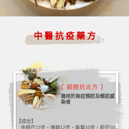
中醫抗疫藥方
【 銀翹抗炎方 】
適用於無症預防及輕症感
染者
【成份】
金銀花12克、連翹12克、桑葉10克、荊芥10