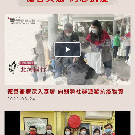
Play
Video
德善醫療深入基層 向弱勢社群派發抗疫物資
2022-03-24