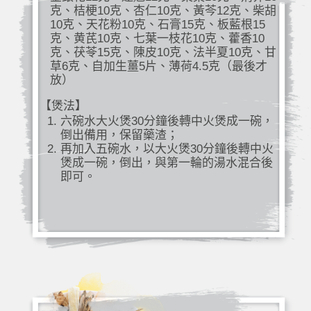
克、桔梗10克、杏仁10克、黃芩12克、柴胡
10克、天花粉10克、石膏15克、板藍根15
克、黄芪10克、七葉一枝花10克、藿香10
克、茯苓15克、陳皮10克、法半夏10克、甘
草6克、自加生薑5片、薄荷4.5克（最後才
放）
【煲法】
六碗水大火煲30分鐘後轉中火煲成一碗，
倒出備用，保留藥渣；
再加入五碗水，以大火煲30分鐘後轉中火
煲成一碗，倒出，與第一輪的湯水混合後
即可。