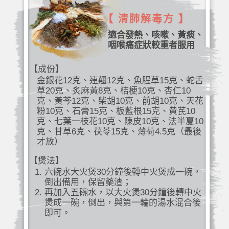
【 清肺解毒方 】
適合發熱、咳嗽、黃痰、
咽喉痛症狀較重者服用
【成份】
金銀花12克、連翹12克、魚腥草15克、蛇舌
草20克、炙麻黃8克、桔梗10克、杏仁10
克、黃芩12克、柴胡10克、前胡10克、天花
粉10克、石膏15克、板藍根15克、黄芪10
克、七葉一枝花10克、陳皮10克、法半夏10
克、甘草6克、茯苓15克、薄荷4.5克（最後
才放）
【煲法】
六碗水大火煲30分鐘後轉中火煲成一碗，
倒出備用，保留藥渣；
再加入五碗水，以大火煲30分鐘後轉中火
煲成一碗，倒出，與第一輪的湯水混合後
即可。