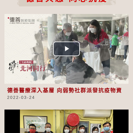
Play
Video
德善醫療深入基層 向弱勢社群派發抗疫物資
2022-03-24