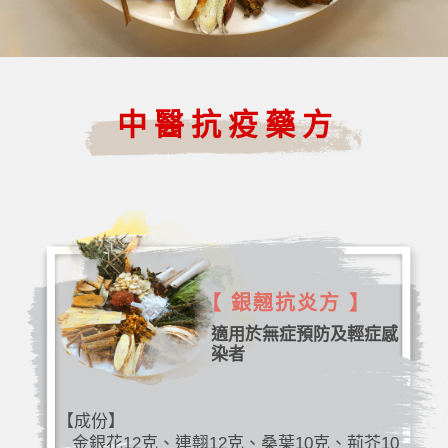
中醫抗疫藥方
【 銀翹抗炎方 】
適用於無症預防及輕症感
染者
【成份】
金銀花12克、連翹12克、桑葉10克、荊芥10