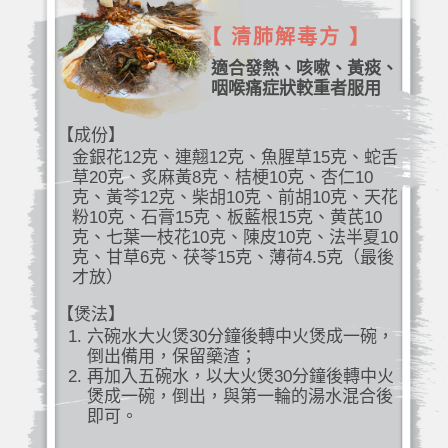
【 清肺解毒方 】
適合發熱、咳嗽、黃痰、
咽喉痛症狀較重者服用
【成份】
金銀花12克、連翹12克、魚腥草15克、蛇舌
草20克、炙麻黃8克、桔梗10克、杏仁10
克、黃芩12克、柴胡10克、前胡10克、天花
粉10克、石膏15克、板藍根15克、黄芪10
克、七葉一枝花10克、陳皮10克、法半夏10
克、甘草6克、茯苓15克、薄荷4.5克（最後
才放）
【煲法】
六碗水大火煲30分鐘後轉中火煲成一碗，
倒出備用，保留藥渣；
再加入五碗水，以大火煲30分鐘後轉中火
煲成一碗，倒出，與第一輪的湯水混合後
即可。