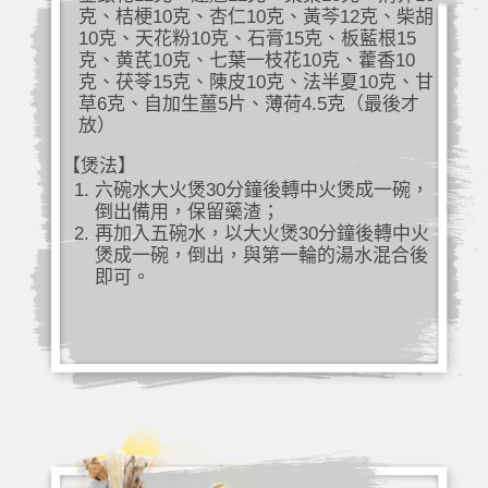
克、桔梗10克、杏仁10克、黃芩12克、柴胡
10克、天花粉10克、石膏15克、板藍根15
克、黄芪10克、七葉一枝花10克、藿香10
克、茯苓15克、陳皮10克、法半夏10克、甘
草6克、自加生薑5片、薄荷4.5克（最後才
放）
【煲法】
六碗水大火煲30分鐘後轉中火煲成一碗，
倒出備用，保留藥渣；
再加入五碗水，以大火煲30分鐘後轉中火
煲成一碗，倒出，與第一輪的湯水混合後
即可。