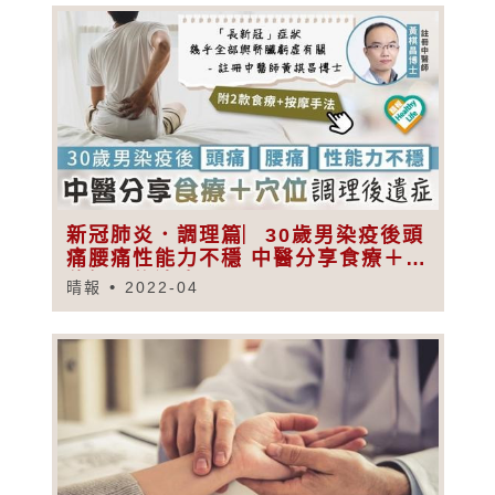
新冠肺炎．調理篇︳30歲男染疫後頭
痛腰痛性能力不穩 中醫分享食療＋穴
位調理後遺症
晴報
2022-04