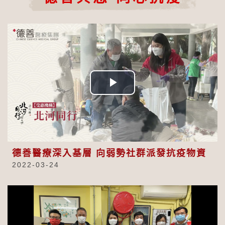
Play
Video
德善醫療深入基層 向弱勢社群派發抗疫物資
2022-03-24