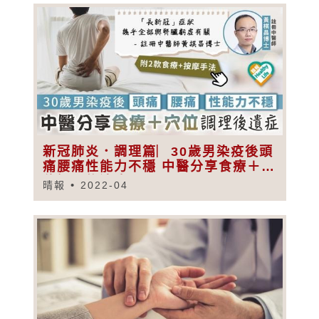
新冠肺炎．調理篇︳30歲男染疫後頭
痛腰痛性能力不穩 中醫分享食療＋穴
位調理後遺症
晴報
2022-04