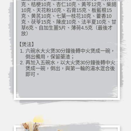
克、桔梗10克、杏仁10克、黃芩12克、柴胡
10克、天花粉10克、石膏15克、板藍根15
克、黄芪10克、七葉一枝花10克、藿香10
克、茯苓15克、陳皮10克、法半夏10克、甘
草6克、自加生薑5片、薄荷4.5克（最後才
放）
【煲法】
六碗水大火煲30分鐘後轉中火煲成一碗，
倒出備用，保留藥渣；
再加入五碗水，以大火煲30分鐘後轉中火
煲成一碗，倒出，與第一輪的湯水混合後
即可。