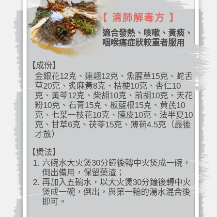
【 清肺解毒方 】
適合發熱、咳嗽、黃痰、
咽喉痛症狀較重者服用
【成份】
金銀花12克、連翹12克、魚腥草15克、蛇舌
草20克、炙麻黃8克、桔梗10克、杏仁10
克、黃芩12克、柴胡10克、前胡10克、天花
粉10克、石膏15克、板藍根15克、黄芪10
克、七葉一枝花10克、陳皮10克、法半夏10
克、甘草6克、茯苓15克、薄荷4.5克（最後
才放）
【煲法】
六碗水大火煲30分鐘後轉中火煲成一碗，
倒出備用，保留藥渣；
再加入五碗水，以大火煲30分鐘後轉中火
煲成一碗，倒出，與第一輪的湯水混合後
即可。