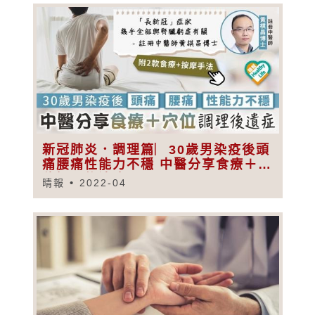
新冠肺炎．調理篇︳30歲男染疫後頭
痛腰痛性能力不穩 中醫分享食療＋穴
位調理後遺症
晴報
2022-04