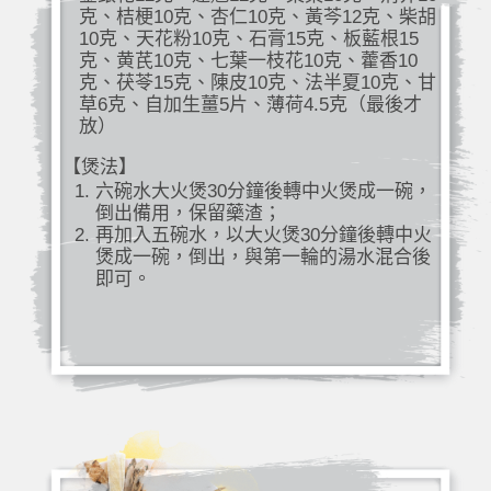
克、桔梗10克、杏仁10克、黃芩12克、柴胡
10克、天花粉10克、石膏15克、板藍根15
克、黄芪10克、七葉一枝花10克、藿香10
克、茯苓15克、陳皮10克、法半夏10克、甘
草6克、自加生薑5片、薄荷4.5克（最後才
放）
【煲法】
六碗水大火煲30分鐘後轉中火煲成一碗，
倒出備用，保留藥渣；
再加入五碗水，以大火煲30分鐘後轉中火
煲成一碗，倒出，與第一輪的湯水混合後
即可。