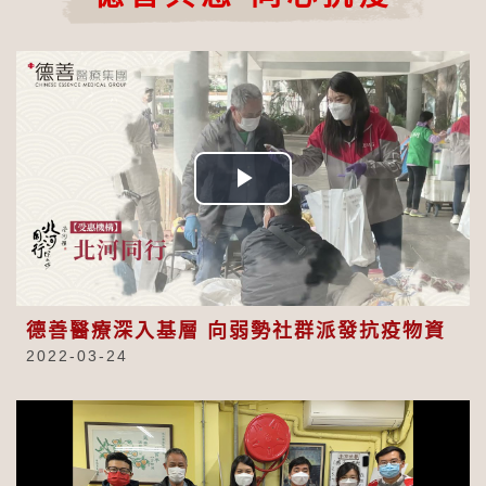
Play
Video
德善醫療深入基層 向弱勢社群派發抗疫物資
2022-03-24