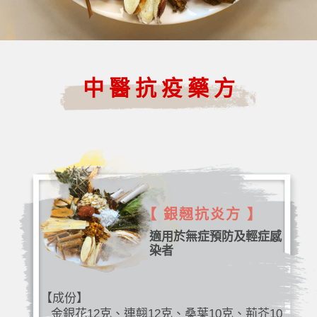
中醫抗疫藥方
【 銀翹抗炎方 】
適用於無症預防及輕症感
染者
【成份】
金銀花12克、連翹12克、桑葉10克、荊芥10