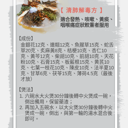
【 清肺解毒方 】
適合發熱、咳嗽、黃痰、
咽喉痛症狀較重者服用
【成份】
金銀花12克、連翹12克、魚腥草15克、蛇舌
草20克、炙麻黃8克、桔梗10克、杏仁10
克、黃芩12克、柴胡10克、前胡10克、天花
粉10克、石膏15克、板藍根15克、黄芪10
克、七葉一枝花10克、陳皮10克、法半夏10
克、甘草6克、茯苓15克、薄荷4.5克（最後
才放）
【煲法】
六碗水大火煲30分鐘後轉中火煲成一碗，
倒出備用，保留藥渣；
再加入五碗水，以大火煲30分鐘後轉中火
煲成一碗，倒出，與第一輪的湯水混合後
即可。