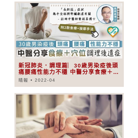
新冠肺炎．調理篇︳30歲男染疫後頭
痛腰痛性能力不穩 中醫分享食療＋穴
位調理後遺症
晴報
2022-04