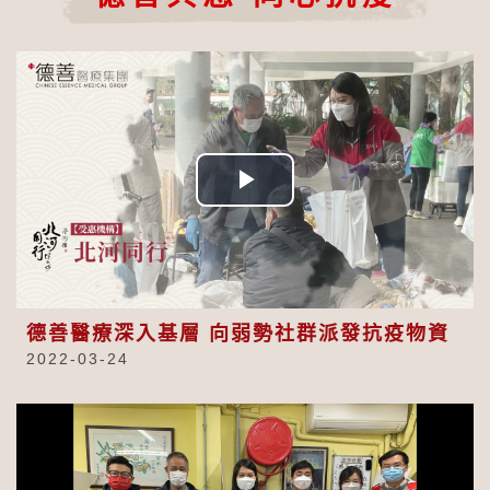
Play
Video
德善醫療深入基層 向弱勢社群派發抗疫物資
2022-03-24