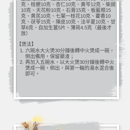
克、桔梗10克、杏仁10克、黃芩12克、柴胡
10克、天花粉10克、石膏15克、板藍根15
克、黄芪10克、七葉一枝花10克、藿香10
克、茯苓15克、陳皮10克、法半夏10克、甘
草6克、自加生薑5片、薄荷4.5克（最後才
放）
【煲法】
六碗水大火煲30分鐘後轉中火煲成一碗，
倒出備用，保留藥渣；
再加入五碗水，以大火煲30分鐘後轉中火
煲成一碗，倒出，與第一輪的湯水混合後
即可。