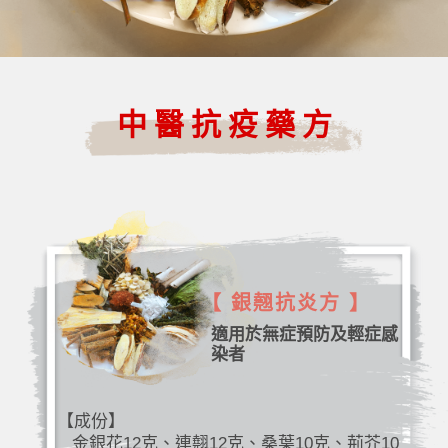
中醫抗疫藥方
【 銀翹抗炎方 】
適用於無症預防及輕症感
染者
【成份】
金銀花12克、連翹12克、桑葉10克、荊芥10