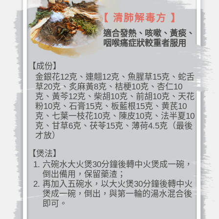
【 清肺解毒方 】
適合發熱、咳嗽、黃痰、
咽喉痛症狀較重者服用
【成份】
金銀花12克、連翹12克、魚腥草15克、蛇舌
草20克、炙麻黃8克、桔梗10克、杏仁10
克、黃芩12克、柴胡10克、前胡10克、天花
粉10克、石膏15克、板藍根15克、黄芪10
克、七葉一枝花10克、陳皮10克、法半夏10
克、甘草6克、茯苓15克、薄荷4.5克（最後
才放）
【煲法】
六碗水大火煲30分鐘後轉中火煲成一碗，
倒出備用，保留藥渣；
再加入五碗水，以大火煲30分鐘後轉中火
煲成一碗，倒出，與第一輪的湯水混合後
即可。