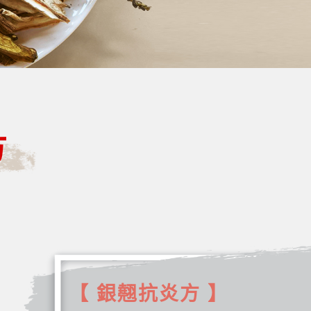
方
【 銀翹抗炎方 】