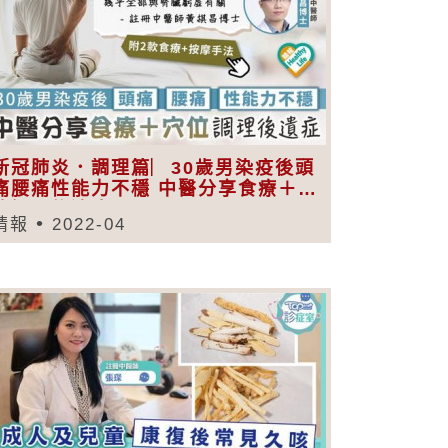
新冠肺炎．調理篇︳30歲男染疫後頭
痛腰痛性能力不穩 中醫分享食療＋穴
位調理後遺症
晴報
2022-04