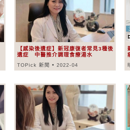
【感染後遺症】新冠康復者常見3種後
遺症 中醫推介調理食療湯水
TOPick 新聞
2022-04