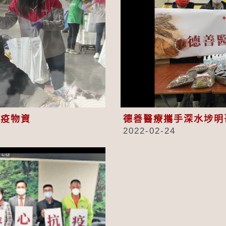
eo
抗疫物資
德善醫療攜手深水埗明
2022-02-24