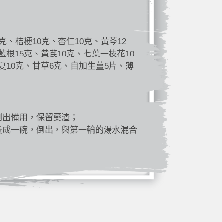
克、桔梗10克、杏仁10克、黃芩12
藍根15克、黄芪10克、七葉一枝花10
夏10克、甘草6克、自加生薑5片、薄
倒出備用，保留藥渣；
煲成一碗，倒出，與第一輪的湯水混合