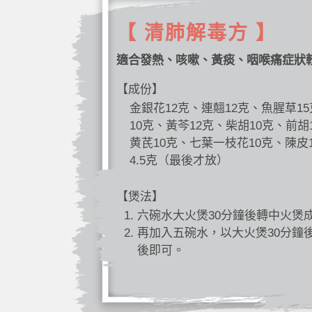
【 清肺解毒方 】
適合發熱、咳嗽、黃痰、咽喉痛症狀
【成份】
金銀花12克、連翹12克、魚腥草1
10克、黃芩12克、柴胡10克、前胡
黄芪10克、七葉一枝花10克、陳皮
4.5克（最後才放）
【煲法】
六碗水大火煲30分鐘後轉中火煲
再加入五碗水，以大火煲30分鐘
後即可。