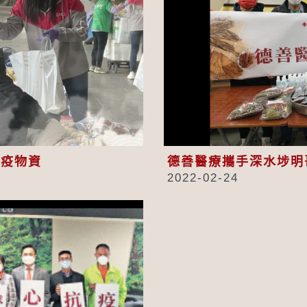
eo
抗疫物資
德善醫療攜手深水埗明
2022-02-24