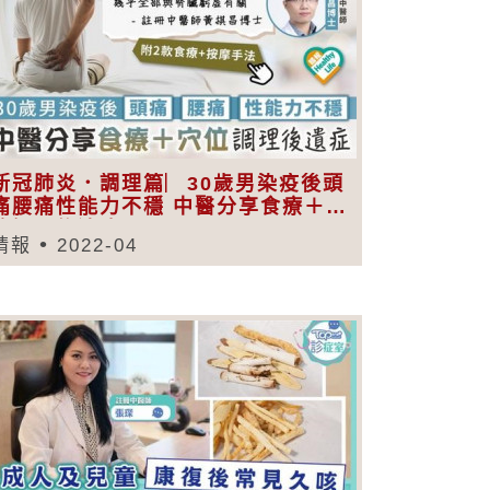
新冠肺炎．調理篇︳30歲男染疫後頭
痛腰痛性能力不穩 中醫分享食療＋穴
位調理後遺症
晴報
2022-04