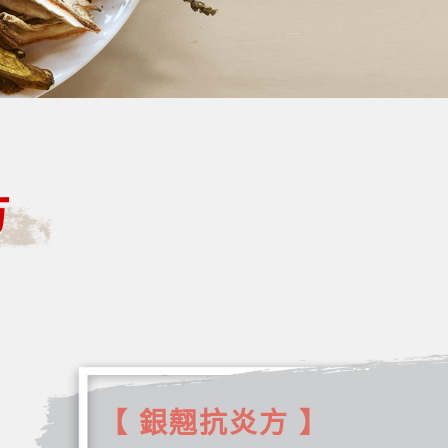
方
【 銀翹抗炎方 】