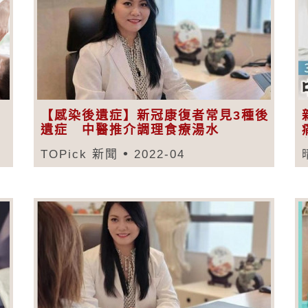
【感染後遺症】新冠康復者常見3種後
遺症 中醫推介調理食療湯水
TOPick 新聞
2022-04