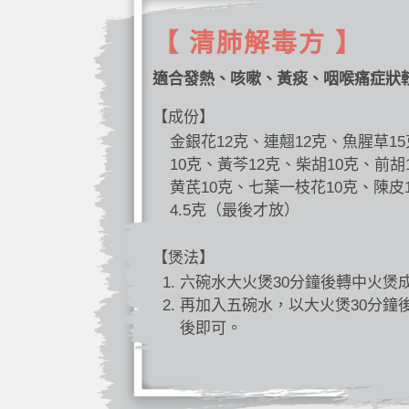
【 清肺解毒方 】
適合發熱、咳嗽、黃痰、咽喉痛症狀
【成份】
金銀花12克、連翹12克、魚腥草1
10克、黃芩12克、柴胡10克、前胡
黄芪10克、七葉一枝花10克、陳皮
4.5克（最後才放）
【煲法】
六碗水大火煲30分鐘後轉中火煲
再加入五碗水，以大火煲30分鐘
後即可。