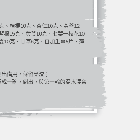
克、桔梗10克、杏仁10克、黃芩12
藍根15克、黄芪10克、七葉一枝花10
夏10克、甘草6克、自加生薑5片、薄
倒出備用，保留藥渣；
煲成一碗，倒出，與第一輪的湯水混合