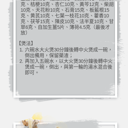
克、桔梗10克、杏仁10克、黃芩12克、柴胡
10克、天花粉10克、石膏15克、板藍根15
克、黄芪10克、七葉一枝花10克、藿香10
克、茯苓15克、陳皮10克、法半夏10克、甘
草6克、自加生薑5片、薄荷4.5克（最後才
放）
【煲法】
六碗水大火煲30分鐘後轉中火煲成一碗，
倒出備用，保留藥渣；
再加入五碗水，以大火煲30分鐘後轉中火
煲成一碗，倒出，與第一輪的湯水混合後
即可。