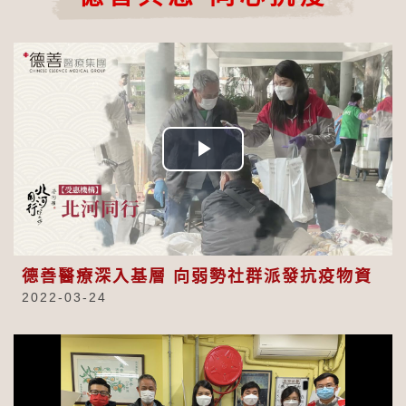
Play
Video
德善醫療深入基層 向弱勢社群派發抗疫物資
2022-03-24