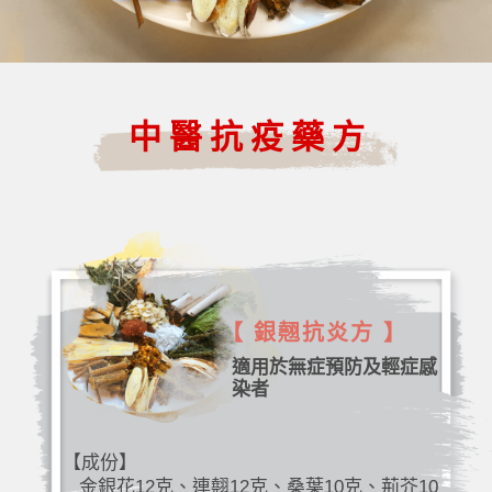
中醫抗疫藥方
【 銀翹抗炎方 】
適用於無症預防及輕症感
染者
【成份】
金銀花12克、連翹12克、桑葉10克、荊芥10