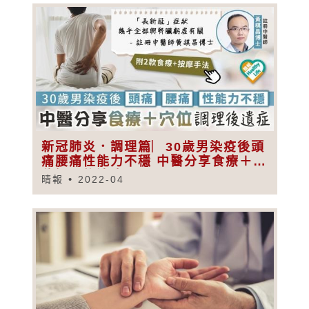
新冠肺炎．調理篇︳30歲男染疫後頭
痛腰痛性能力不穩 中醫分享食療＋穴
位調理後遺症
晴報
2022-04