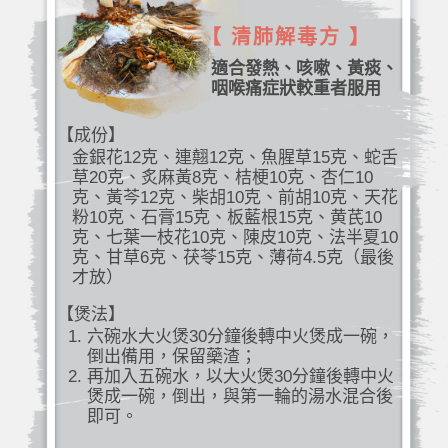
【 清肺解毒方 】
適合發熱、咳嗽、黃痰、
咽喉痛症狀較重者服用
【成份】
金銀花12克、連翹12克、魚腥草15克、蛇舌
草20克、炙麻黃8克、桔梗10克、杏仁10
克、黃芩12克、柴胡10克、前胡10克、天花
粉10克、石膏15克、板藍根15克、黄芪10
克、七葉一枝花10克、陳皮10克、法半夏10
克、甘草6克、茯苓15克、薄荷4.5克（最後
才放）
【煲法】
六碗水大火煲30分鐘後轉中火煲成一碗，
倒出備用，保留藥渣；
再加入五碗水，以大火煲30分鐘後轉中火
煲成一碗，倒出，與第一輪的湯水混合後
即可。