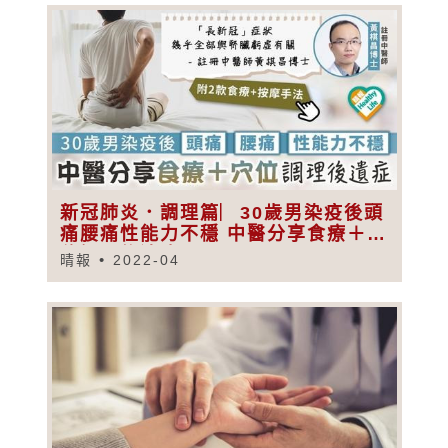
新冠肺炎．調理篇︳30歲男染疫後頭
痛腰痛性能力不穩 中醫分享食療＋穴
位調理後遺症
晴報
2022-04