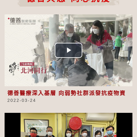
Play
Video
德善醫療深入基層 向弱勢社群派發抗疫物資
2022-03-24