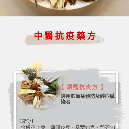
中醫抗疫藥方
【 銀翹抗炎方 】
適用於無症預防及輕症感
染者
【成份】
金銀花12克、連翹12克、桑葉10克、荊芥10