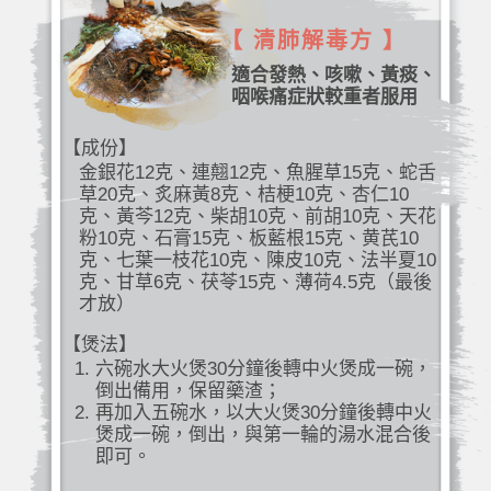
【 清肺解毒方 】
適合發熱、咳嗽、黃痰、
咽喉痛症狀較重者服用
【成份】
金銀花12克、連翹12克、魚腥草15克、蛇舌
草20克、炙麻黃8克、桔梗10克、杏仁10
克、黃芩12克、柴胡10克、前胡10克、天花
粉10克、石膏15克、板藍根15克、黄芪10
克、七葉一枝花10克、陳皮10克、法半夏10
克、甘草6克、茯苓15克、薄荷4.5克（最後
才放）
【煲法】
六碗水大火煲30分鐘後轉中火煲成一碗，
倒出備用，保留藥渣；
再加入五碗水，以大火煲30分鐘後轉中火
煲成一碗，倒出，與第一輪的湯水混合後
即可。