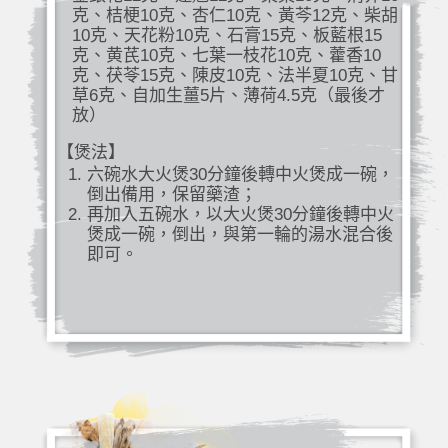
克、桔梗10克、杏仁10克、黃芩12克、柴胡
10克、天花粉10克、石膏15克、板藍根15
克、黄芪10克、七葉一枝花10克、藿香10
克、茯苓15克、陳皮10克、法半夏10克、甘
草6克、自加生薑5片、薄荷4.5克（最後才
放）
【煲法】
六碗水大火煲30分鐘後轉中火煲成一碗，
倒出備用，保留藥渣；
再加入五碗水，以大火煲30分鐘後轉中火
煲成一碗，倒出，與第一輪的湯水混合後
即可。