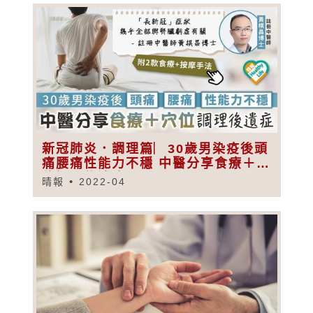
新冠肺炎．調理篇︳30歲男染疫後頭
痛腰痛性能力不穩 中醫分享食療＋穴
位調理後遺症
晴報
2022-04