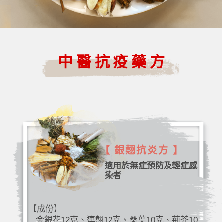
中醫抗疫藥方
【 銀翹抗炎方 】
適用於無症預防及輕症感
染者
【成份】
金銀花12克、連翹12克、桑葉10克、荊芥10