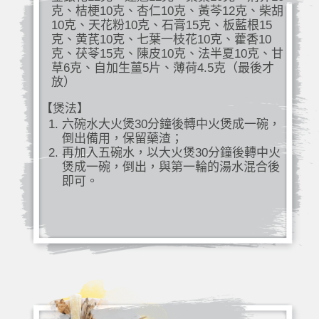
克、桔梗10克、杏仁10克、黃芩12克、柴胡
10克、天花粉10克、石膏15克、板藍根15
克、黄芪10克、七葉一枝花10克、藿香10
克、茯苓15克、陳皮10克、法半夏10克、甘
草6克、自加生薑5片、薄荷4.5克（最後才
放）
【煲法】
六碗水大火煲30分鐘後轉中火煲成一碗，
倒出備用，保留藥渣；
再加入五碗水，以大火煲30分鐘後轉中火
煲成一碗，倒出，與第一輪的湯水混合後
即可。