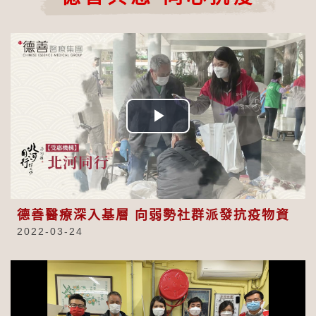
Play
Video
德善醫療深入基層 向弱勢社群派發抗疫物資
2022-03-24