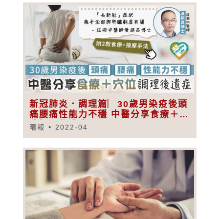
新冠肺炎．調理篇︳30歲男染疫後頭
痛腰痛性能力不穩 中醫分享食療＋穴
位調理後遺症
晴報
2022-04