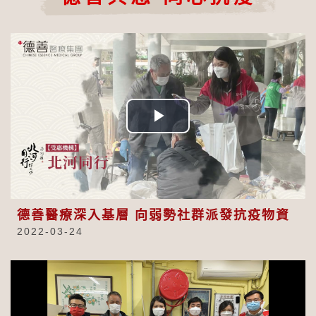
Play
Video
德善醫療深入基層 向弱勢社群派發抗疫物資
2022-03-24