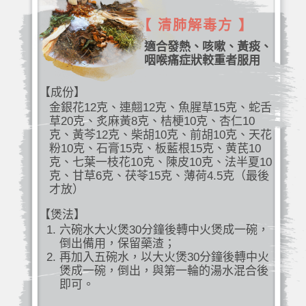
【 清肺解毒方 】
適合發熱、咳嗽、黃痰、
咽喉痛症狀較重者服用
【成份】
金銀花12克、連翹12克、魚腥草15克、蛇舌
草20克、炙麻黃8克、桔梗10克、杏仁10
克、黃芩12克、柴胡10克、前胡10克、天花
粉10克、石膏15克、板藍根15克、黄芪10
克、七葉一枝花10克、陳皮10克、法半夏10
克、甘草6克、茯苓15克、薄荷4.5克（最後
才放）
【煲法】
六碗水大火煲30分鐘後轉中火煲成一碗，
倒出備用，保留藥渣；
再加入五碗水，以大火煲30分鐘後轉中火
煲成一碗，倒出，與第一輪的湯水混合後
即可。