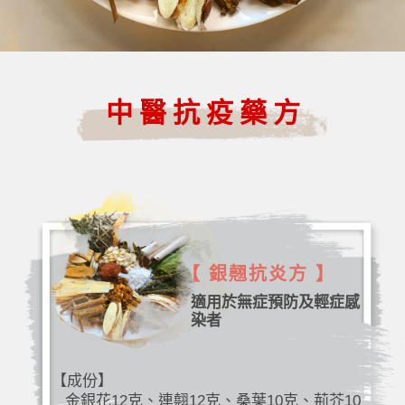
中醫抗疫藥方
【 銀翹抗炎方 】
適用於無症預防及輕症感
染者
【成份】
金銀花12克、連翹12克、桑葉10克、荊芥10