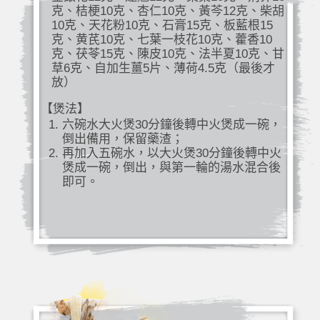
克、桔梗10克、杏仁10克、黃芩12克、柴胡
10克、天花粉10克、石膏15克、板藍根15
克、黄芪10克、七葉一枝花10克、藿香10
克、茯苓15克、陳皮10克、法半夏10克、甘
草6克、自加生薑5片、薄荷4.5克（最後才
放）
【煲法】
六碗水大火煲30分鐘後轉中火煲成一碗，
倒出備用，保留藥渣；
再加入五碗水，以大火煲30分鐘後轉中火
煲成一碗，倒出，與第一輪的湯水混合後
即可。