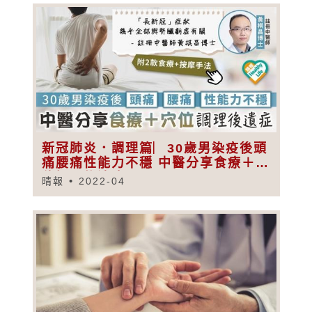
新冠肺炎．調理篇︳30歲男染疫後頭
痛腰痛性能力不穩 中醫分享食療＋穴
位調理後遺症
晴報
2022-04