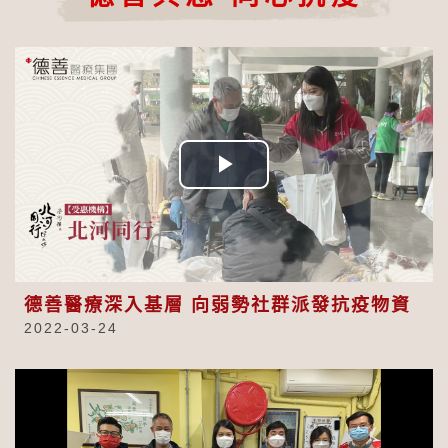
Play
Video
德善醫療深入基層 向弱勢社群派發抗疫物資
2022-03-24