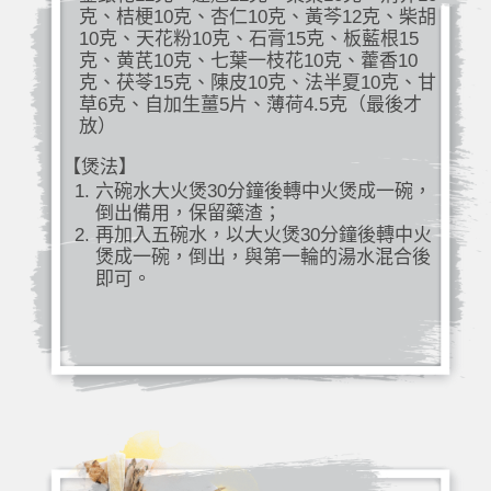
克、桔梗10克、杏仁10克、黃芩12克、柴胡
10克、天花粉10克、石膏15克、板藍根15
克、黄芪10克、七葉一枝花10克、藿香10
克、茯苓15克、陳皮10克、法半夏10克、甘
草6克、自加生薑5片、薄荷4.5克（最後才
放）
【煲法】
六碗水大火煲30分鐘後轉中火煲成一碗，
倒出備用，保留藥渣；
再加入五碗水，以大火煲30分鐘後轉中火
煲成一碗，倒出，與第一輪的湯水混合後
即可。