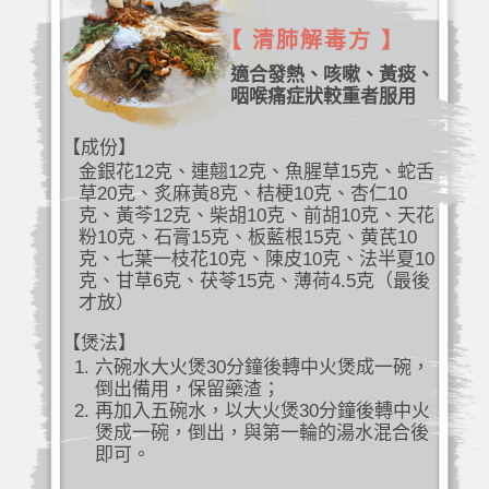
【 清肺解毒方 】
適合發熱、咳嗽、黃痰、
咽喉痛症狀較重者服用
【成份】
金銀花12克、連翹12克、魚腥草15克、蛇舌
草20克、炙麻黃8克、桔梗10克、杏仁10
克、黃芩12克、柴胡10克、前胡10克、天花
粉10克、石膏15克、板藍根15克、黄芪10
克、七葉一枝花10克、陳皮10克、法半夏10
克、甘草6克、茯苓15克、薄荷4.5克（最後
才放）
【煲法】
六碗水大火煲30分鐘後轉中火煲成一碗，
倒出備用，保留藥渣；
再加入五碗水，以大火煲30分鐘後轉中火
煲成一碗，倒出，與第一輪的湯水混合後
即可。