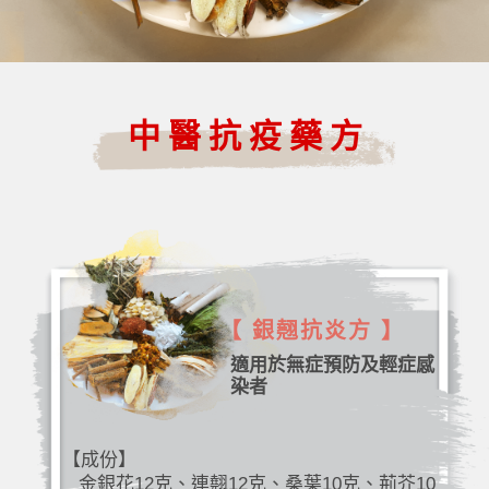
中醫抗疫藥方
【 銀翹抗炎方 】
適用於無症預防及輕症感
染者
【成份】
金銀花12克、連翹12克、桑葉10克、荊芥10