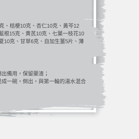
克、桔梗10克、杏仁10克、黃芩12
藍根15克、黄芪10克、七葉一枝花10
夏10克、甘草6克、自加生薑5片、薄
倒出備用，保留藥渣；
煲成一碗，倒出，與第一輪的湯水混合