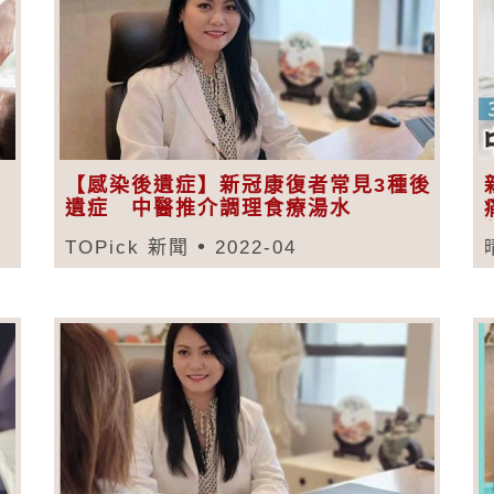
【感染後遺症】新冠康復者常見3種後
遺症 中醫推介調理食療湯水
TOPick 新聞
2022-04