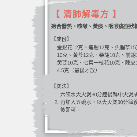
【 清肺解毒方 】
適合發熱、咳嗽、黃痰、咽喉痛症狀
【成份】
金銀花12克、連翹12克、魚腥草1
10克、黃芩12克、柴胡10克、前胡
黄芪10克、七葉一枝花10克、陳皮
4.5克（最後才放）
【煲法】
六碗水大火煲30分鐘後轉中火煲
再加入五碗水，以大火煲30分鐘
後即可。