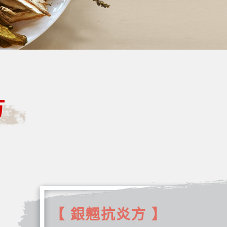
方
【 銀翹抗炎方 】