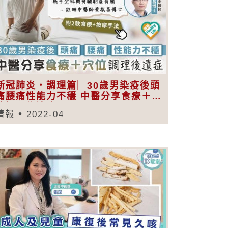
新冠肺炎．調理篇︳30歲男染疫後頭
痛腰痛性能力不穩 中醫分享食療＋穴
位調理後遺症
晴報
2022-04