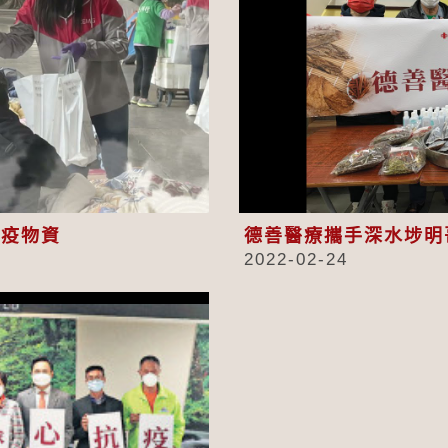
eo
抗疫物資
德善醫療攜手深水埗明
2022-02-24