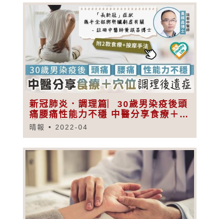
新冠肺炎．調理篇︳30歲男染疫後頭
痛腰痛性能力不穩 中醫分享食療＋穴
位調理後遺症
晴報
2022-04