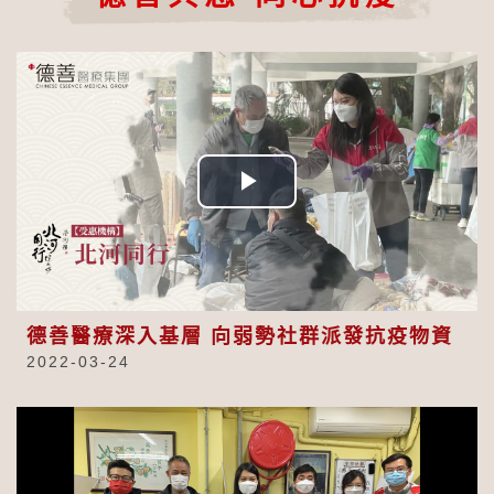
Play
Video
德善醫療深入基層 向弱勢社群派發抗疫物資
2022-03-24