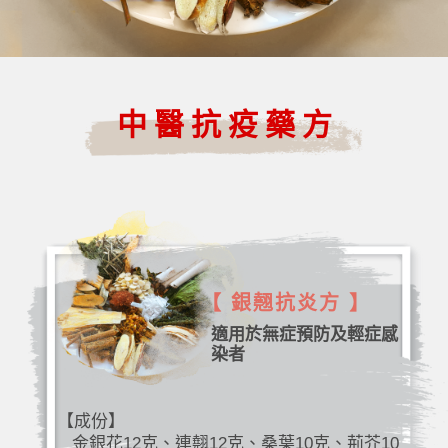
中醫抗疫藥方
【 銀翹抗炎方 】
適用於無症預防及輕症感
染者
【成份】
金銀花12克、連翹12克、桑葉10克、荊芥10