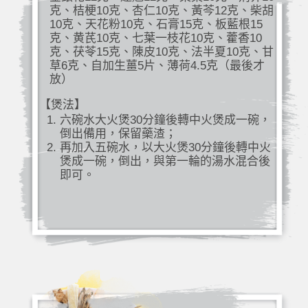
克、桔梗10克、杏仁10克、黃芩12克、柴胡
10克、天花粉10克、石膏15克、板藍根15
克、黄芪10克、七葉一枝花10克、藿香10
克、茯苓15克、陳皮10克、法半夏10克、甘
草6克、自加生薑5片、薄荷4.5克（最後才
放）
【煲法】
六碗水大火煲30分鐘後轉中火煲成一碗，
倒出備用，保留藥渣；
再加入五碗水，以大火煲30分鐘後轉中火
煲成一碗，倒出，與第一輪的湯水混合後
即可。