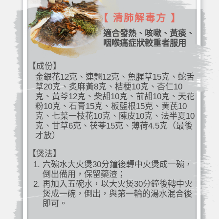
【 清肺解毒方 】
適合發熱、咳嗽、黃痰、
咽喉痛症狀較重者服用
【成份】
金銀花12克、連翹12克、魚腥草15克、蛇舌
草20克、炙麻黃8克、桔梗10克、杏仁10
克、黃芩12克、柴胡10克、前胡10克、天花
粉10克、石膏15克、板藍根15克、黄芪10
克、七葉一枝花10克、陳皮10克、法半夏10
克、甘草6克、茯苓15克、薄荷4.5克（最後
才放）
【煲法】
六碗水大火煲30分鐘後轉中火煲成一碗，
倒出備用，保留藥渣；
再加入五碗水，以大火煲30分鐘後轉中火
煲成一碗，倒出，與第一輪的湯水混合後
即可。