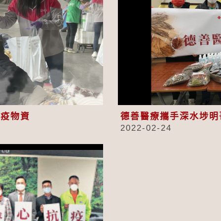
eo
抗疫物資
德善醫療攜手深水埗明
2022-02-24