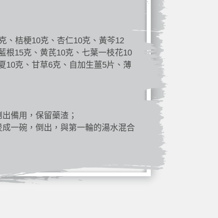
克、桔梗10克、杏仁10克、黃芩12
藍根15克、黄芪10克、七葉一枝花10
夏10克、甘草6克、自加生薑5片、薄
倒出備用，保留藥渣；
煲成一碗，倒出，與第一輪的湯水混合