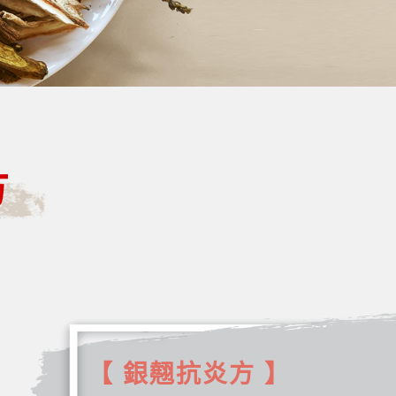
方
【 銀翹抗炎方 】