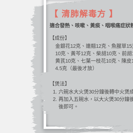
【 清肺解毒方 】
適合發熱、咳嗽、黃痰、咽喉痛症狀
【成份】
金銀花12克、連翹12克、魚腥草1
10克、黃芩12克、柴胡10克、前胡
黄芪10克、七葉一枝花10克、陳皮
4.5克（最後才放）
【煲法】
六碗水大火煲30分鐘後轉中火煲
再加入五碗水，以大火煲30分鐘
後即可。