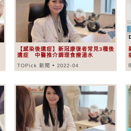
【感染後遺症】新冠康復者常見3種後
遺症 中醫推介調理食療湯水
TOPick 新聞
2022-04