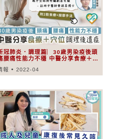
新冠肺炎．調理篇︳30歲男染疫後頭
痛腰痛性能力不穩 中醫分享食療＋穴
位調理後遺症
晴報
2022-04