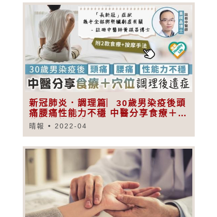
新冠肺炎．調理篇︳30歲男染疫後頭
痛腰痛性能力不穩 中醫分享食療＋穴
位調理後遺症
晴報
2022-04