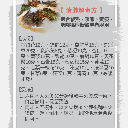
【 清肺解毒方 】
適合發熱、咳嗽、黃痰、
咽喉痛症狀較重者服用
【成份】
金銀花12克、連翹12克、魚腥草15克、蛇舌
草20克、炙麻黃8克、桔梗10克、杏仁10
克、黃芩12克、柴胡10克、前胡10克、天花
粉10克、石膏15克、板藍根15克、黄芪10
克、七葉一枝花10克、陳皮10克、法半夏10
克、甘草6克、茯苓15克、薄荷4.5克（最後
才放）
【煲法】
六碗水大火煲30分鐘後轉中火煲成一碗，
倒出備用，保留藥渣；
再加入五碗水，以大火煲30分鐘後轉中火
煲成一碗，倒出，與第一輪的湯水混合後
即可。