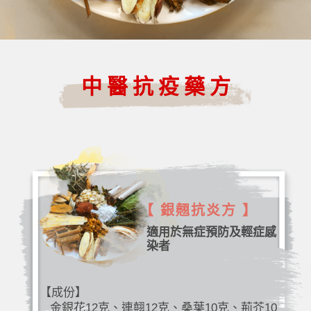
中醫抗疫藥方
【 銀翹抗炎方 】
適用於無症預防及輕症感
染者
【成份】
金銀花12克、連翹12克、桑葉10克、荊芥10