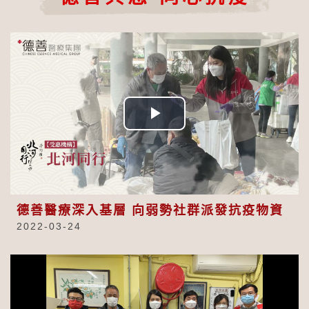
Play
Video
德善醫療深入基層 向弱勢社群派發抗疫物資
2022-03-24