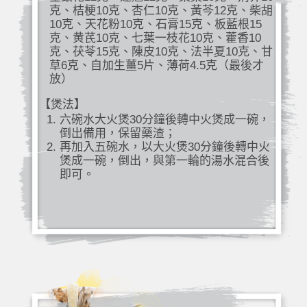
克、桔梗10克、杏仁10克、黃芩12克、柴胡
10克、天花粉10克、石膏15克、板藍根15
克、黄芪10克、七葉一枝花10克、藿香10
克、茯苓15克、陳皮10克、法半夏10克、甘
草6克、自加生薑5片、薄荷4.5克（最後才
放）
【煲法】
六碗水大火煲30分鐘後轉中火煲成一碗，
倒出備用，保留藥渣；
再加入五碗水，以大火煲30分鐘後轉中火
煲成一碗，倒出，與第一輪的湯水混合後
即可。