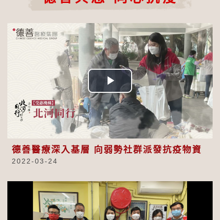
Play
Video
德善醫療深入基層 向弱勢社群派發抗疫物資
2022-03-24