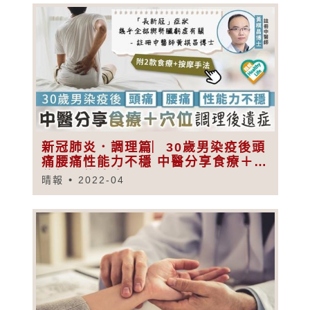
新冠肺炎．調理篇︳30歲男染疫後頭
痛腰痛性能力不穩 中醫分享食療＋穴
位調理後遺症
晴報
2022-04