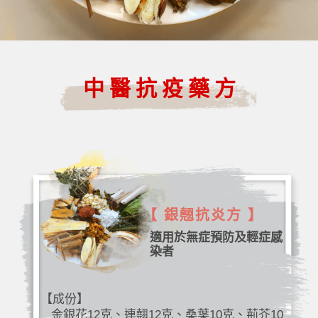
中醫抗疫藥方
【 銀翹抗炎方 】
適用於無症預防及輕症感
染者
【成份】
金銀花12克、連翹12克、桑葉10克、荊芥10