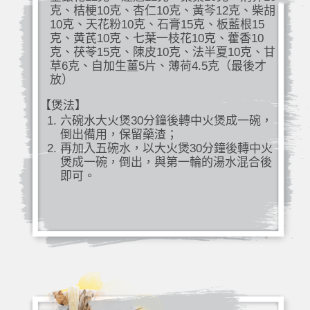
克、桔梗10克、杏仁10克、黃芩12克、柴胡
10克、天花粉10克、石膏15克、板藍根15
克、黄芪10克、七葉一枝花10克、藿香10
克、茯苓15克、陳皮10克、法半夏10克、甘
草6克、自加生薑5片、薄荷4.5克（最後才
放）
【煲法】
六碗水大火煲30分鐘後轉中火煲成一碗，
倒出備用，保留藥渣；
再加入五碗水，以大火煲30分鐘後轉中火
煲成一碗，倒出，與第一輪的湯水混合後
即可。