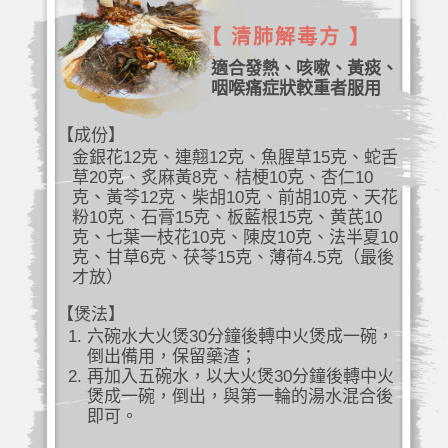
【 清肺解毒方 】
適合發熱、咳嗽、黃痰、
咽喉痛症狀較重者服用
【成份】
金銀花12克、連翹12克、魚腥草15克、蛇舌
草20克、炙麻黃8克、桔梗10克、杏仁10
克、黃芩12克、柴胡10克、前胡10克、天花
粉10克、石膏15克、板藍根15克、黄芪10
克、七葉一枝花10克、陳皮10克、法半夏10
克、甘草6克、茯苓15克、薄荷4.5克（最後
才放）
【煲法】
六碗水大火煲30分鐘後轉中火煲成一碗，
倒出備用，保留藥渣；
再加入五碗水，以大火煲30分鐘後轉中火
煲成一碗，倒出，與第一輪的湯水混合後
即可。