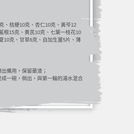
克、桔梗10克、杏仁10克、黃芩12
藍根15克、黄芪10克、七葉一枝花10
夏10克、甘草6克、自加生薑5片、薄
倒出備用，保留藥渣；
煲成一碗，倒出，與第一輪的湯水混合