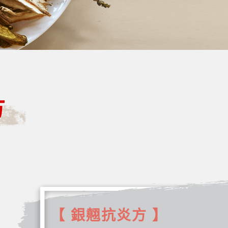
方
【 銀翹抗炎方 】