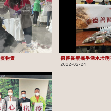
eo
抗疫物資
德善醫療攜手深水埗明
2022-02-24