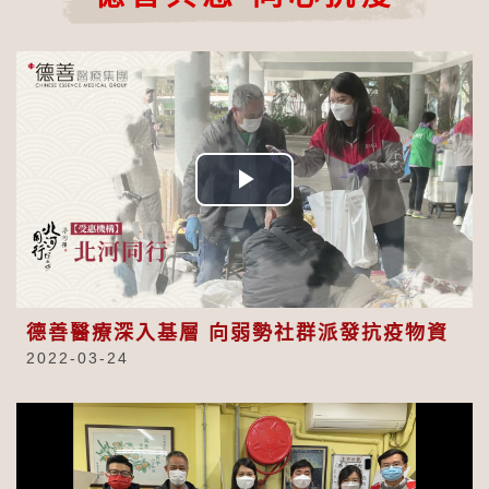
Play
Video
德善醫療深入基層 向弱勢社群派發抗疫物資
2022-03-24