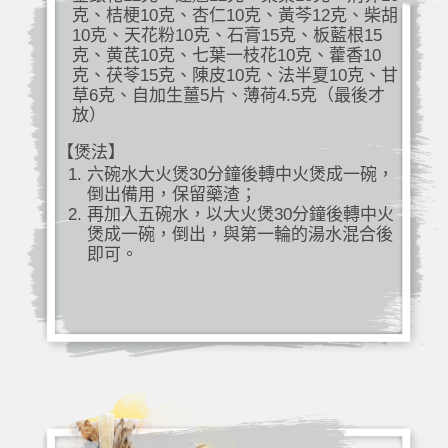
克、桔梗10克、杏仁10克、黃芩12克、柴胡
10克、天花粉10克、石膏15克、板藍根15
克、黄芪10克、七葉一枝花10克、藿香10
克、茯苓15克、陳皮10克、法半夏10克、甘
草6克、自加生薑5片、薄荷4.5克（最後才
放）
【煲法】
六碗水大火煲30分鐘後轉中火煲成一碗，
倒出備用，保留藥渣；
再加入五碗水，以大火煲30分鐘後轉中火
煲成一碗，倒出，與第一輪的湯水混合後
即可。