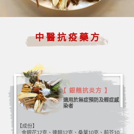
中醫抗疫藥方
【 銀翹抗炎方 】
適用於無症預防及輕症感
染者
【成份】
金銀花12克、連翹12克、桑葉10克、荊芥10