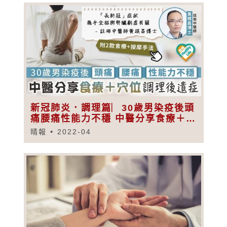
新冠肺炎．調理篇︳30歲男染疫後頭
痛腰痛性能力不穩 中醫分享食療＋穴
位調理後遺症
晴報
2022-04