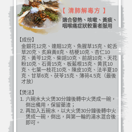
【 清肺解毒方 】
適合發熱、咳嗽、黃痰、
咽喉痛症狀較重者服用
【成份】
金銀花12克、連翹12克、魚腥草15克、蛇舌
草20克、炙麻黃8克、桔梗10克、杏仁10
克、黃芩12克、柴胡10克、前胡10克、天花
粉10克、石膏15克、板藍根15克、黄芪10
克、七葉一枝花10克、陳皮10克、法半夏10
克、甘草6克、茯苓15克、薄荷4.5克（最後
才放）
【煲法】
六碗水大火煲30分鐘後轉中火煲成一碗，
倒出備用，保留藥渣；
再加入五碗水，以大火煲30分鐘後轉中火
煲成一碗，倒出，與第一輪的湯水混合後
即可。