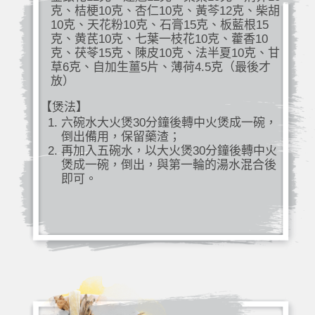
克、桔梗10克、杏仁10克、黃芩12克、柴胡
10克、天花粉10克、石膏15克、板藍根15
克、黄芪10克、七葉一枝花10克、藿香10
克、茯苓15克、陳皮10克、法半夏10克、甘
草6克、自加生薑5片、薄荷4.5克（最後才
放）
【煲法】
六碗水大火煲30分鐘後轉中火煲成一碗，
倒出備用，保留藥渣；
再加入五碗水，以大火煲30分鐘後轉中火
煲成一碗，倒出，與第一輪的湯水混合後
即可。