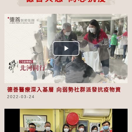
Play
Video
德善醫療深入基層 向弱勢社群派發抗疫物資
2022-03-24