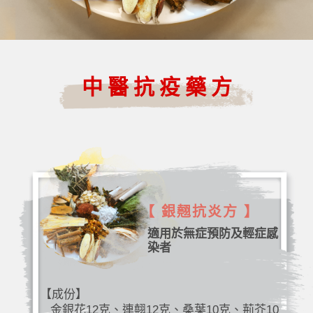
中醫抗疫藥方
【 銀翹抗炎方 】
適用於無症預防及輕症感
染者
【成份】
金銀花12克、連翹12克、桑葉10克、荊芥10