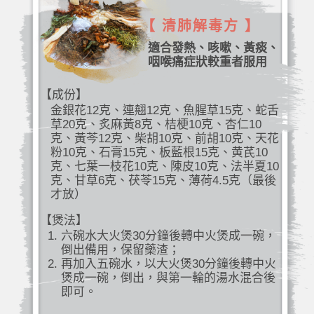
【 清肺解毒方 】
適合發熱、咳嗽、黃痰、
咽喉痛症狀較重者服用
【成份】
金銀花12克、連翹12克、魚腥草15克、蛇舌
草20克、炙麻黃8克、桔梗10克、杏仁10
克、黃芩12克、柴胡10克、前胡10克、天花
粉10克、石膏15克、板藍根15克、黄芪10
克、七葉一枝花10克、陳皮10克、法半夏10
克、甘草6克、茯苓15克、薄荷4.5克（最後
才放）
【煲法】
六碗水大火煲30分鐘後轉中火煲成一碗，
倒出備用，保留藥渣；
再加入五碗水，以大火煲30分鐘後轉中火
煲成一碗，倒出，與第一輪的湯水混合後
即可。