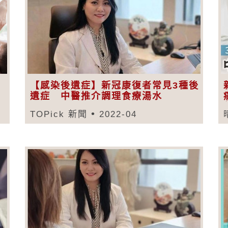
【感染後遺症】新冠康復者常見3種後
遺症 中醫推介調理食療湯水
TOPick 新聞
2022-04