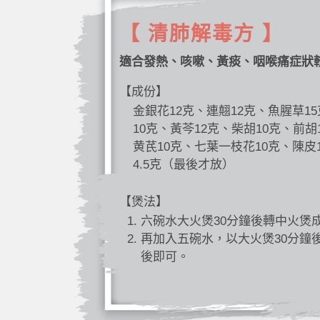
【 清肺解毒方 】
適合發熱、咳嗽、黃痰、咽喉痛症狀
【成份】
金銀花12克、連翹12克、魚腥草1
10克、黃芩12克、柴胡10克、前胡
黄芪10克、七葉一枝花10克、陳皮
4.5克（最後才放）
【煲法】
六碗水大火煲30分鐘後轉中火煲
再加入五碗水，以大火煲30分鐘
後即可。