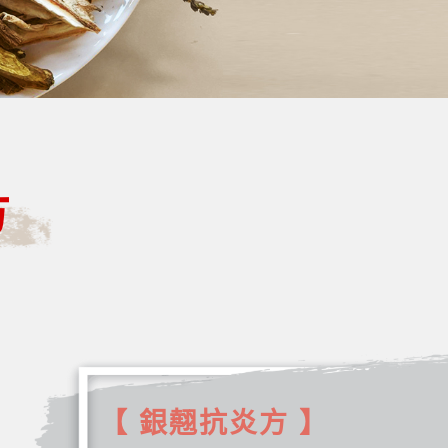
方
【 銀翹抗炎方 】