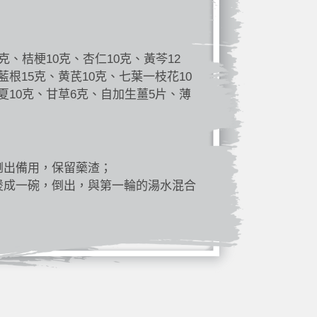
克、桔梗10克、杏仁10克、黃芩12
藍根15克、黄芪10克、七葉一枝花10
夏10克、甘草6克、自加生薑5片、薄
倒出備用，保留藥渣；
煲成一碗，倒出，與第一輪的湯水混合