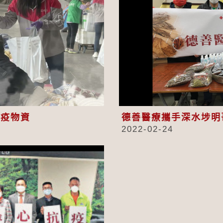
eo
抗疫物資
德善醫療攜手深水埗明
2022-02-24