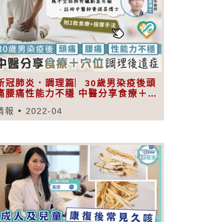
新冠肺炎．調理篇︳30歲男染疫後頭
痛腰痛性能力不穩 中醫分享食療＋穴
位調理後遺症
晴報
2022-04