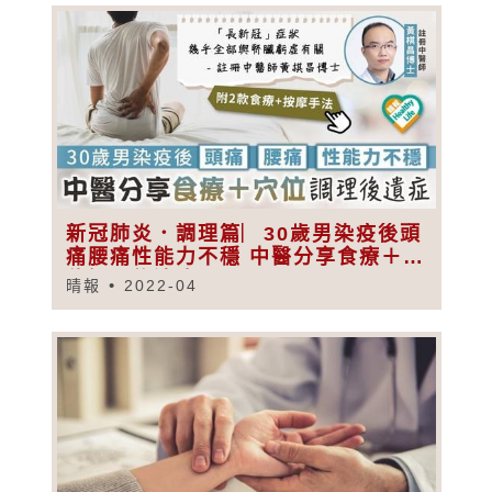
新冠肺炎．調理篇︳30歲男染疫後頭
痛腰痛性能力不穩 中醫分享食療＋穴
位調理後遺症
晴報
2022-04