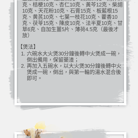
克、桔梗10克、杏仁10克、黃芩12克、柴胡
10克、天花粉10克、石膏15克、板藍根15
克、黄芪10克、七葉一枝花10克、藿香10
克、茯苓15克、陳皮10克、法半夏10克、甘
草6克、自加生薑5片、薄荷4.5克（最後才
放）
【煲法】
六碗水大火煲30分鐘後轉中火煲成一碗，
倒出備用，保留藥渣；
再加入五碗水，以大火煲30分鐘後轉中火
煲成一碗，倒出，與第一輪的湯水混合後
即可。