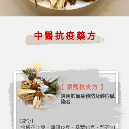
中醫抗疫藥方
【 銀翹抗炎方 】
適用於無症預防及輕症感
染者
【成份】
金銀花12克、連翹12克、桑葉10克、荊芥10