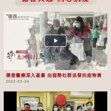
Play
Video
德善醫療深入基層 向弱勢社群派發抗疫物資
2022-03-24