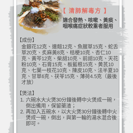
【 清肺解毒方 】
適合發熱、咳嗽、黃痰、
咽喉痛症狀較重者服用
【成份】
金銀花12克、連翹12克、魚腥草15克、蛇舌
草20克、炙麻黃8克、桔梗10克、杏仁10
克、黃芩12克、柴胡10克、前胡10克、天花
粉10克、石膏15克、板藍根15克、黄芪10
克、七葉一枝花10克、陳皮10克、法半夏10
克、甘草6克、茯苓15克、薄荷4.5克（最後
才放）
【煲法】
六碗水大火煲30分鐘後轉中火煲成一碗，
倒出備用，保留藥渣；
再加入五碗水，以大火煲30分鐘後轉中火
煲成一碗，倒出，與第一輪的湯水混合後
即可。