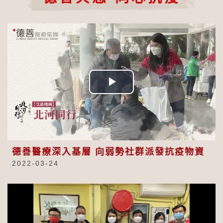
Play
Video
德善醫療深入基層 向弱勢社群派發抗疫物資
2022-03-24