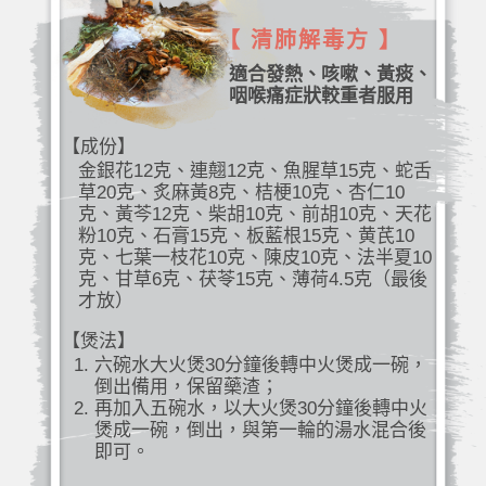
【 清肺解毒方 】
適合發熱、咳嗽、黃痰、
咽喉痛症狀較重者服用
【成份】
金銀花12克、連翹12克、魚腥草15克、蛇舌
草20克、炙麻黃8克、桔梗10克、杏仁10
克、黃芩12克、柴胡10克、前胡10克、天花
粉10克、石膏15克、板藍根15克、黄芪10
克、七葉一枝花10克、陳皮10克、法半夏10
克、甘草6克、茯苓15克、薄荷4.5克（最後
才放）
【煲法】
六碗水大火煲30分鐘後轉中火煲成一碗，
倒出備用，保留藥渣；
再加入五碗水，以大火煲30分鐘後轉中火
煲成一碗，倒出，與第一輪的湯水混合後
即可。