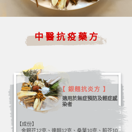
中醫抗疫藥方
【 銀翹抗炎方 】
適用於無症預防及輕症感
染者
【成份】
金銀花12克、連翹12克、桑葉10克、荊芥10