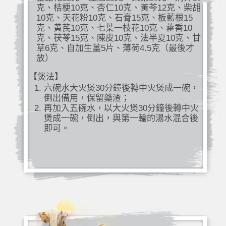
克、桔梗10克、杏仁10克、黃芩12克、柴胡
10克、天花粉10克、石膏15克、板藍根15
克、黄芪10克、七葉一枝花10克、藿香10
克、茯苓15克、陳皮10克、法半夏10克、甘
草6克、自加生薑5片、薄荷4.5克（最後才
放）
【煲法】
六碗水大火煲30分鐘後轉中火煲成一碗，
倒出備用，保留藥渣；
再加入五碗水，以大火煲30分鐘後轉中火
煲成一碗，倒出，與第一輪的湯水混合後
即可。