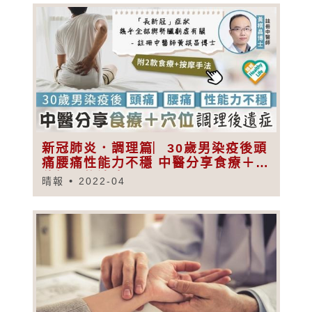
新冠肺炎．調理篇︳30歲男染疫後頭
痛腰痛性能力不穩 中醫分享食療＋穴
位調理後遺症
晴報
2022-04