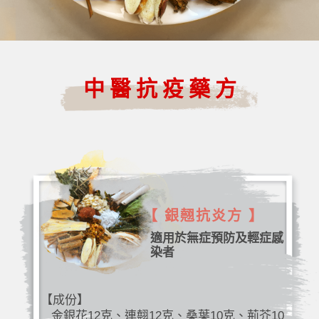
中醫抗疫藥方
【 銀翹抗炎方 】
適用於無症預防及輕症感
染者
【成份】
金銀花12克、連翹12克、桑葉10克、荊芥10