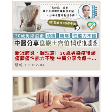
新冠肺炎．調理篇︳30歲男染疫後頭
痛腰痛性能力不穩 中醫分享食療＋穴
位調理後遺症
晴報
2022-04