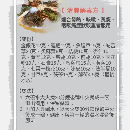
【 清肺解毒方 】
適合發熱、咳嗽、黃痰、
咽喉痛症狀較重者服用
【成份】
金銀花12克、連翹12克、魚腥草15克、蛇舌
草20克、炙麻黃8克、桔梗10克、杏仁10
克、黃芩12克、柴胡10克、前胡10克、天花
粉10克、石膏15克、板藍根15克、黄芪10
克、七葉一枝花10克、陳皮10克、法半夏10
克、甘草6克、茯苓15克、薄荷4.5克（最後
才放）
【煲法】
六碗水大火煲30分鐘後轉中火煲成一碗，
倒出備用，保留藥渣；
再加入五碗水，以大火煲30分鐘後轉中火
煲成一碗，倒出，與第一輪的湯水混合後
即可。