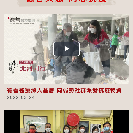
Play
Video
德善醫療深入基層 向弱勢社群派發抗疫物資
2022-03-24