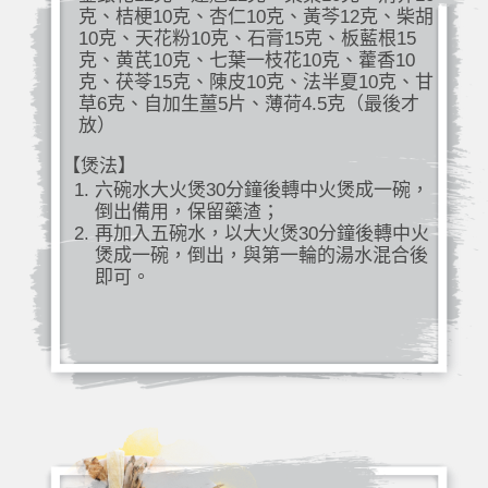
克、桔梗10克、杏仁10克、黃芩12克、柴胡
10克、天花粉10克、石膏15克、板藍根15
克、黄芪10克、七葉一枝花10克、藿香10
克、茯苓15克、陳皮10克、法半夏10克、甘
草6克、自加生薑5片、薄荷4.5克（最後才
放）
【煲法】
六碗水大火煲30分鐘後轉中火煲成一碗，
倒出備用，保留藥渣；
再加入五碗水，以大火煲30分鐘後轉中火
煲成一碗，倒出，與第一輪的湯水混合後
即可。