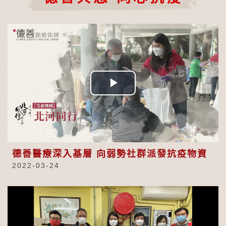
Play
Video
德善醫療深入基層 向弱勢社群派發抗疫物資
2022-03-24