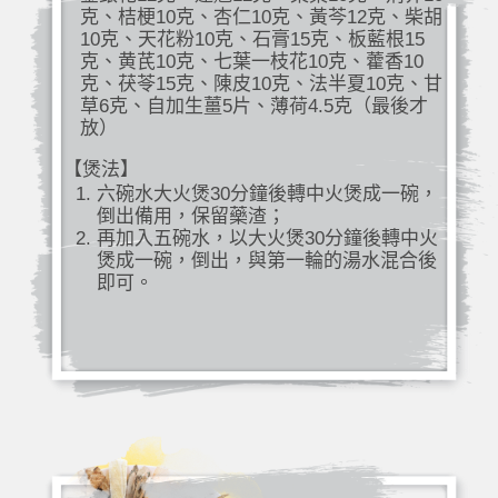
克、桔梗10克、杏仁10克、黃芩12克、柴胡
10克、天花粉10克、石膏15克、板藍根15
克、黄芪10克、七葉一枝花10克、藿香10
克、茯苓15克、陳皮10克、法半夏10克、甘
草6克、自加生薑5片、薄荷4.5克（最後才
放）
【煲法】
六碗水大火煲30分鐘後轉中火煲成一碗，
倒出備用，保留藥渣；
再加入五碗水，以大火煲30分鐘後轉中火
煲成一碗，倒出，與第一輪的湯水混合後
即可。