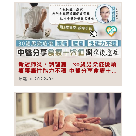
新冠肺炎．調理篇︳30歲男染疫後頭
痛腰痛性能力不穩 中醫分享食療＋穴
位調理後遺症
晴報
2022-04