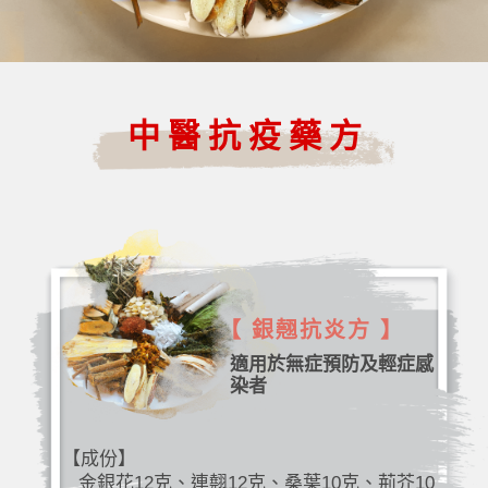
中醫抗疫藥方
【 銀翹抗炎方 】
適用於無症預防及輕症感
染者
【成份】
金銀花12克、連翹12克、桑葉10克、荊芥10