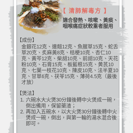
【 清肺解毒方 】
適合發熱、咳嗽、黃痰、
咽喉痛症狀較重者服用
【成份】
金銀花12克、連翹12克、魚腥草15克、蛇舌
草20克、炙麻黃8克、桔梗10克、杏仁10
克、黃芩12克、柴胡10克、前胡10克、天花
粉10克、石膏15克、板藍根15克、黄芪10
克、七葉一枝花10克、陳皮10克、法半夏10
克、甘草6克、茯苓15克、薄荷4.5克（最後
才放）
【煲法】
六碗水大火煲30分鐘後轉中火煲成一碗，
倒出備用，保留藥渣；
再加入五碗水，以大火煲30分鐘後轉中火
煲成一碗，倒出，與第一輪的湯水混合後
即可。