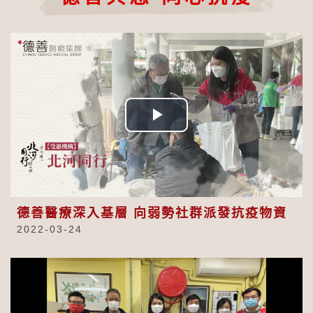
Play
Video
德善醫療深入基層 向弱勢社群派發抗疫物資
2022-03-24