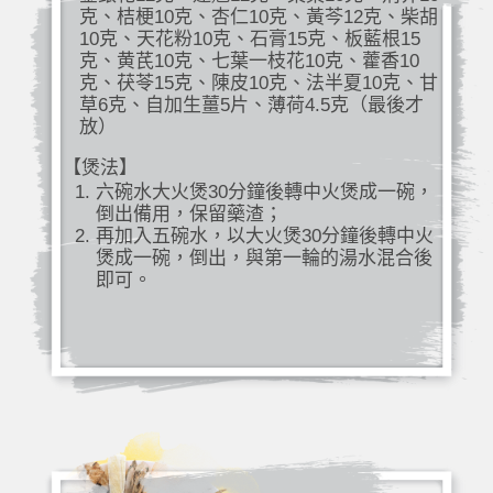
克、桔梗10克、杏仁10克、黃芩12克、柴胡
10克、天花粉10克、石膏15克、板藍根15
克、黄芪10克、七葉一枝花10克、藿香10
克、茯苓15克、陳皮10克、法半夏10克、甘
草6克、自加生薑5片、薄荷4.5克（最後才
放）
【煲法】
六碗水大火煲30分鐘後轉中火煲成一碗，
倒出備用，保留藥渣；
再加入五碗水，以大火煲30分鐘後轉中火
煲成一碗，倒出，與第一輪的湯水混合後
即可。