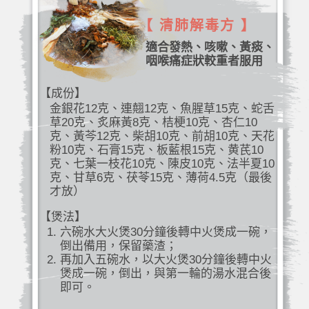
【 清肺解毒方 】
適合發熱、咳嗽、黃痰、
咽喉痛症狀較重者服用
【成份】
金銀花12克、連翹12克、魚腥草15克、蛇舌
草20克、炙麻黃8克、桔梗10克、杏仁10
克、黃芩12克、柴胡10克、前胡10克、天花
粉10克、石膏15克、板藍根15克、黄芪10
克、七葉一枝花10克、陳皮10克、法半夏10
克、甘草6克、茯苓15克、薄荷4.5克（最後
才放）
【煲法】
六碗水大火煲30分鐘後轉中火煲成一碗，
倒出備用，保留藥渣；
再加入五碗水，以大火煲30分鐘後轉中火
煲成一碗，倒出，與第一輪的湯水混合後
即可。