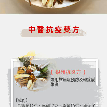
中醫抗疫藥方
【 銀翹抗炎方 】
適用於無症預防及輕症感
染者
【成份】
金銀花12克、連翹12克、桑葉10克、荊芥10