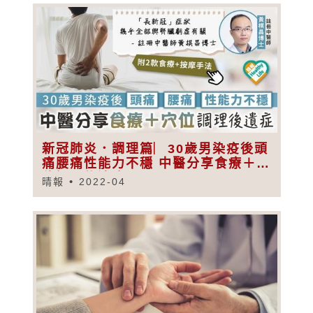
新冠肺炎．調理篇︳30歲男染疫後頭
痛腰痛性能力不穩 中醫分享食療＋穴
位調理後遺症
晴報
2022-04