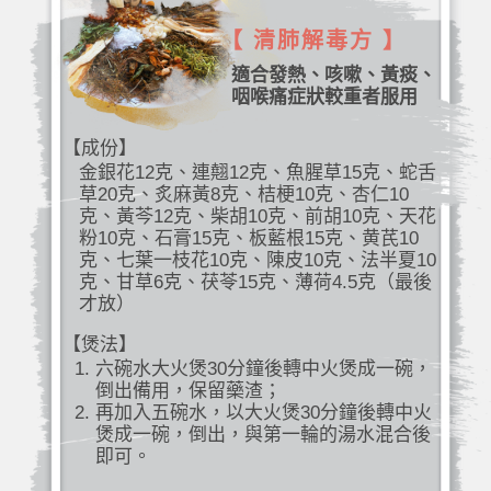
【 清肺解毒方 】
適合發熱、咳嗽、黃痰、
咽喉痛症狀較重者服用
【成份】
金銀花12克、連翹12克、魚腥草15克、蛇舌
草20克、炙麻黃8克、桔梗10克、杏仁10
克、黃芩12克、柴胡10克、前胡10克、天花
粉10克、石膏15克、板藍根15克、黄芪10
克、七葉一枝花10克、陳皮10克、法半夏10
克、甘草6克、茯苓15克、薄荷4.5克（最後
才放）
【煲法】
六碗水大火煲30分鐘後轉中火煲成一碗，
倒出備用，保留藥渣；
再加入五碗水，以大火煲30分鐘後轉中火
煲成一碗，倒出，與第一輪的湯水混合後
即可。