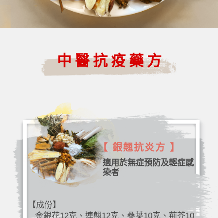
中醫抗疫藥方
【 銀翹抗炎方 】
適用於無症預防及輕症感
染者
【成份】
金銀花12克、連翹12克、桑葉10克、荊芥10