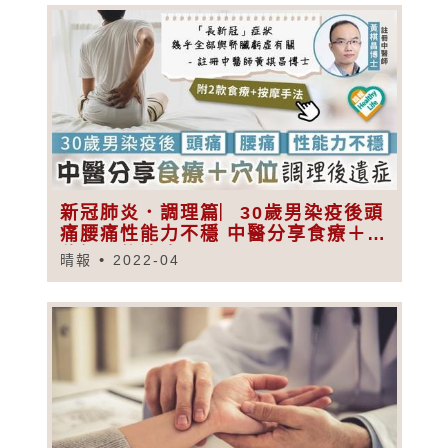
新冠肺炎．調理篇︳30歲男染疫後頭
痛腰痛性能力不穩 中醫分享食療＋穴
位調理後遺症
晴報
2022-04