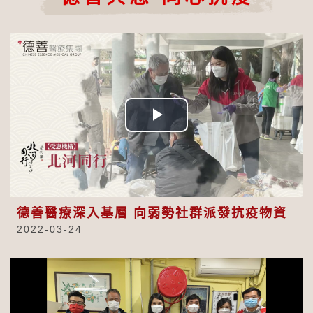
Play
Video
德善醫療深入基層 向弱勢社群派發抗疫物資
2022-03-24