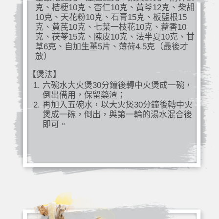
克、桔梗10克、杏仁10克、黃芩12克、柴胡
10克、天花粉10克、石膏15克、板藍根15
克、黄芪10克、七葉一枝花10克、藿香10
克、茯苓15克、陳皮10克、法半夏10克、甘
草6克、自加生薑5片、薄荷4.5克（最後才
放）
【煲法】
六碗水大火煲30分鐘後轉中火煲成一碗，
倒出備用，保留藥渣；
再加入五碗水，以大火煲30分鐘後轉中火
煲成一碗，倒出，與第一輪的湯水混合後
即可。