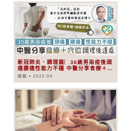
新冠肺炎．調理篇︳30歲男染疫後頭
痛腰痛性能力不穩 中醫分享食療＋穴
位調理後遺症
晴報
2022-04