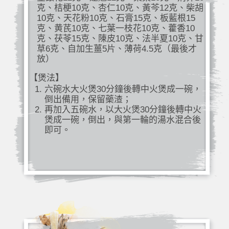
克、桔梗10克、杏仁10克、黃芩12克、柴胡
10克、天花粉10克、石膏15克、板藍根15
克、黄芪10克、七葉一枝花10克、藿香10
克、茯苓15克、陳皮10克、法半夏10克、甘
草6克、自加生薑5片、薄荷4.5克（最後才
放）
【煲法】
六碗水大火煲30分鐘後轉中火煲成一碗，
倒出備用，保留藥渣；
再加入五碗水，以大火煲30分鐘後轉中火
煲成一碗，倒出，與第一輪的湯水混合後
即可。