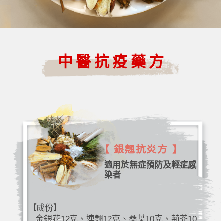
中醫抗疫藥方
【 銀翹抗炎方 】
適用於無症預防及輕症感
染者
【成份】
金銀花12克、連翹12克、桑葉10克、荊芥10