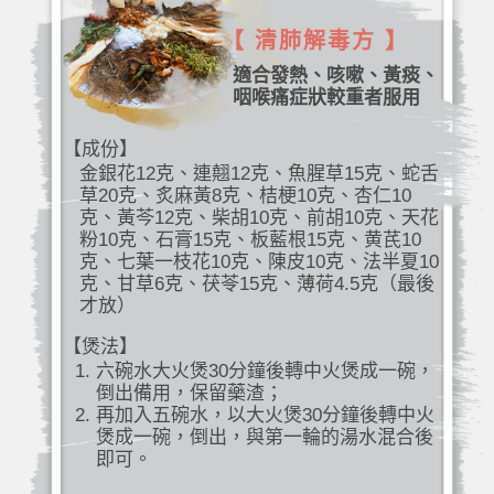
【 清肺解毒方 】
適合發熱、咳嗽、黃痰、
咽喉痛症狀較重者服用
【成份】
金銀花12克、連翹12克、魚腥草15克、蛇舌
草20克、炙麻黃8克、桔梗10克、杏仁10
克、黃芩12克、柴胡10克、前胡10克、天花
粉10克、石膏15克、板藍根15克、黄芪10
克、七葉一枝花10克、陳皮10克、法半夏10
克、甘草6克、茯苓15克、薄荷4.5克（最後
才放）
【煲法】
六碗水大火煲30分鐘後轉中火煲成一碗，
倒出備用，保留藥渣；
再加入五碗水，以大火煲30分鐘後轉中火
煲成一碗，倒出，與第一輪的湯水混合後
即可。