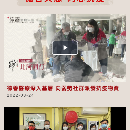
Play
Video
德善醫療深入基層 向弱勢社群派發抗疫物資
2022-03-24