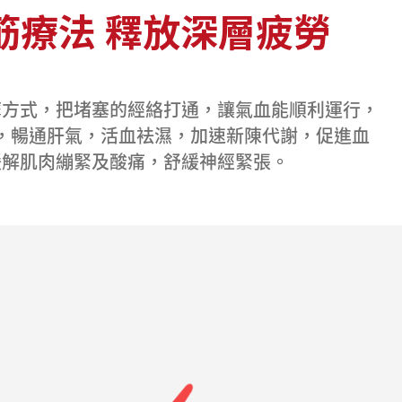
筋療法 釋放深層疲勞
摩方式，把堵塞的經絡打通，讓氣血能順利運行，
，暢通肝氣，活血袪濕，加速新陳代謝，促進血
緩解肌肉繃緊及酸痛，舒緩神經緊張。