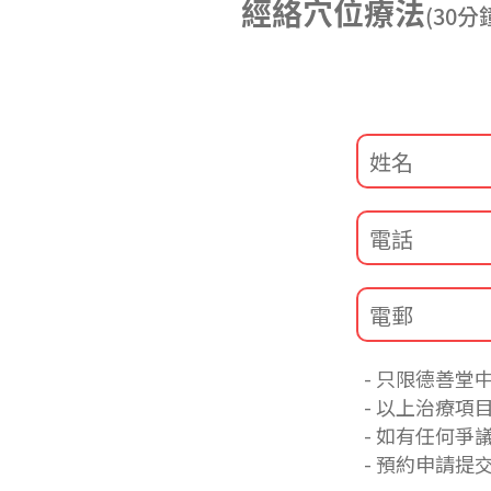
經絡穴位療法
(30分
只限德善堂
以上治療項
如有任何爭
預約申請提