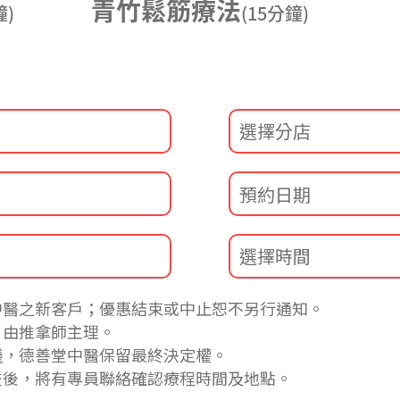
青竹鬆筋療法
鐘)
(15分鐘)
中醫之新客戶；優惠結束或中止恕不另行通知。
目由推拿師主理。
議，德善堂中醫保留最終決定權。
交後，將有專員聯絡確認療程時間及地點。