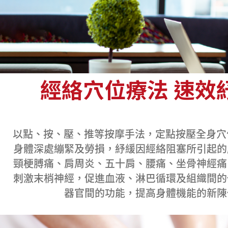
經絡穴位療法 速效
以點、按、壓、推等按摩手法，定點按壓全身穴
身體深處繃緊及勞損，紓緩因經絡阻塞所引起的
頸梗膊痛、肩周炎、五十肩、腰痛、坐骨神經痛
刺激末梢神經，促進血液、淋巴循環及組織間的
器官間的功能，提高身體機能的新陳