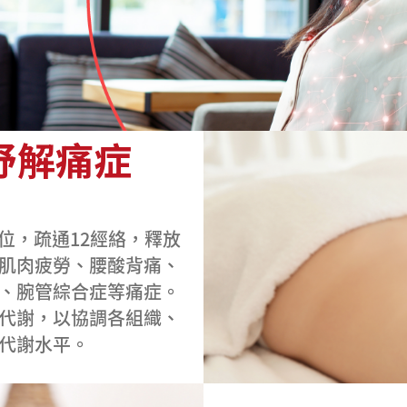
紓解痛症
位，疏通12經絡，釋放
肌肉疲勞、腰酸背痛、
、腕管綜合症等痛症。
代謝，以協調各組織、
代謝水平。