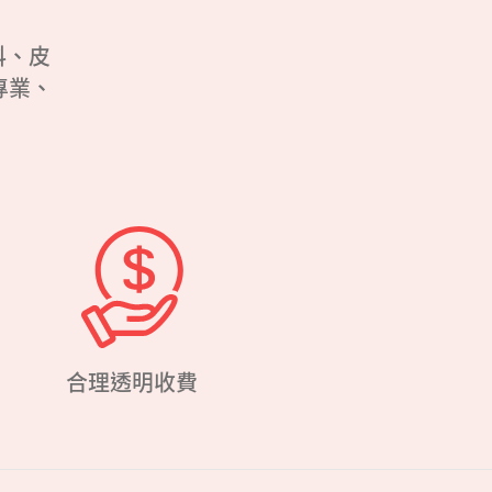
科、皮
專業、
合理透明收費