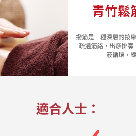
青竹鬆
撥筋是一種深層的按
疏通筋絡，出痧排毒
液循環，
適合人士：