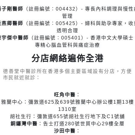
潘子剛醫師
（註冊編號︰004432）- 專長內科調理與慢性
管理
黃燕卿醫師
（註冊編號︰005425）- 婦科與助孕專家，收
透明合理
陳宇傑中醫師
（註冊編號︰005401）- 香港中文大學碩士
專精心腦血管科與痛症治療
分店網絡遍佈全港
德善堂中醫診所在香港多個主要區域設有分店，方便
市民就近就診：
旺角中醫
：
雅蘭中心：彌敦道625及639號雅蘭中心辦公樓1期13樓
1310室
胡社生行：彌敦道655號胡社生行地下及C1號舖
銅鑼灣中醫
：告士打道280號世貿中心29樓全層
沙田中醫
：