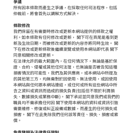
爭議
所有因本條款而產生之爭議，在採取任何司法程序，包括
仲裁前，將會首先以調解方式解決。
條款修改
我們保留在有需要時修改或更新本網站提供的條款之權
利。如本條款有任何修改或更新， 閣下可在頁尾能看到更
新及生效日期。而被修改或更新的内容亦將同時生效。 閣
下在修改或更新條款後繼續瀏覽或使用本網站即代表 閣下
同意相關修改或更新。
在法律允許的最大範圍內，在任何情況下，無論是基於保
證、合約、侵權或其他任何法理，也無論是否被告知這種
損害情況的可能性，我們及其供應商，或本網站中所提及
的其他第三方，均無需對於因使用、無法使用，或因使用
本網站與任何跟本網站連結，或任何或所有這些網站中所
含之資料或資訊而造成的損失負責(包括但不限於利潤損
失、數據損失或業務中斷)。 閣下承認並同意我們或我們的
職員均不需承擔任何因 閣下使用本網站的資料或資訊引致
需要維修、修復或糾正設備或數據，而產生的任何損失或
損害。 閣下在此免除我們任何該等責任、損失、損害或索
償。
免責聲明及法律責任限制