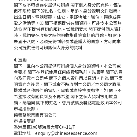
閣下或不時被要求提供可辨識 閣下個人身分的資料，包括
但不限於 閣下的姓名、性別、年齡、身分證明文件號碼、
出生日期、電話號碼、住址、電郵地址、職位、興趣或喜
愛之活動等。如 閣下拒絕提供有關資料，可能令本公司無
法為 閣下提供適切的服務。當我們要求 閣下提供個人資料
時，我們會在收集之時說明收集此等資料的用途。如 閣下
未滿十八歲，必須先得到家長或監護人的同意，方可向本
公司提供任何可辨識個人身分的資料。
4. 直銷
閣下一旦向本公司提供可辨識個人身分的資料，本公司或
會要求 閣下在登記使用任何繳費服務前，先表明 閣下的意
向及同意本公司將 閣下之個人資料用以直銷。作為 閣下表
明意向之後果，閣下或會不時收到本公司／本公司之聯屬
機構或合作夥伴的電話、電郵或直接推廣郵件。如 閣下不
希望接收有關資料及不再希望 閣下之個人資料被用於直
銷，請連同 閣下的姓名、會員號碼及聯絡電話致函本公司
市場推廣部。
德善醫療集團有限公司
市場推廣部
香港屈臣道8號海景大廈C座11/F
電郵地址：
enquiry@chineseessence.com