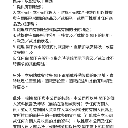
保存，以配合以下用途：
1. 提供有關服務；
2. 本公司、本公司代理人、附屬公司或合作夥伴用以推廣
與有關服務相關的商品及／或服務，或用于推廣其任何商
品及/或服務；
3. 處理來自有關服務或與其有關的任何利益；
4. 就提供有關服務作分析、核實及／或檢查 閣下的信用、
付款及／或其他狀况；
5. 處理 閣下要求的任何付款指示、直接扣賬安排及／或信
貸安排；及
6. 任何由 閣下在資料收集之時明確表示同意及／或法律不
時要求的其他用途：
另外，本網站或會收集 閣下電腦或移動設備的IP地址，實
時地理位置數據，瀏覽器設置，瀏覽記錄和其他互聯網登
錄信息。
此外，根據 閣下與本公司的協議，本公司可以將 閣下的個
人資料披露及轉移（無論在香港或海外）予任何有關人
員，並可將有關個人資料存入本公司或任何有關人員爲上
文所述目的而持有的一個或多個資料庫（可能載有本公司
或任何有關人員收集的其他資料），以推廣本公司及任何
有關人員之商品及／或服務並用以比較 閣下就上述目的而