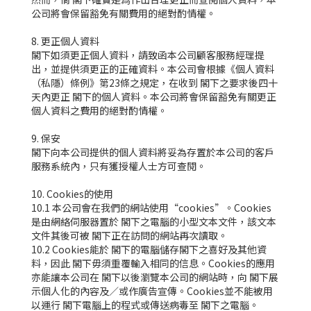
公司將會保留豁免有關費用的絕對酌情權。
8. 更正個人資料
閣下如須更正個人資料，請致函本公司顧客服務經理提
出，並提供須更正的正確資料。本公司會根據《個人資料
（私隱）條例》第23條之規定，在收到 閣下之要求後四十
天內更正 閣下的個人資料。本公司將會保留豁免有關更正
個人資料之費用的絕對酌情權。
9. 保安
閣下向本公司提供的個人資料將妥為存置於本公司的客戶
服務系統內，只有獲授權人士方可查閱。
10. Cookies的使用
10.1 本公司會在我們的網站使用“cookies”。Cookies
是由網絡伺服器置於 閣下之電腦的小型文本文件，該文本
文件其後可被 閣下正在訪問的網站再次讀取。
10.2 Cookies能於 閣下的電腦儲存閣下之喜好及其他資
料，因此 閣下毋須重覆輸入相同的信息。Cookies的應用
亦能讓本公司在 閣下以後瀏覽本公司的網站時，向 閣下展
示個人化的內容及／或作廣告宣傳。Cookies並不能被用
以運行 閣下電腦上的程式或傳送病毒至 閣下之電腦。