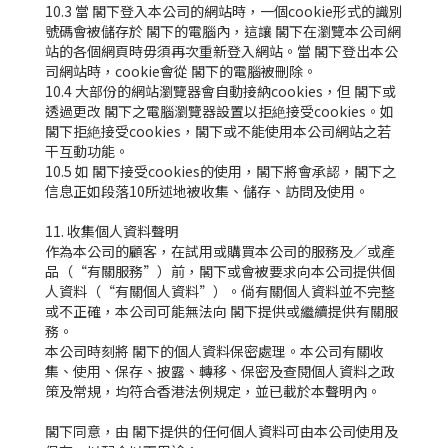
10.3 當 閣下登入本公司的網站時，一個cookie形式的識別
號碼會被儲存於 閣下的電腦內，這讓 閣下在瀏覽本公司網
站的各個網頁時毋須再次重新登入網站。當 閣下登出本公
司網站時，cookie會從 閣下的電腦被刪除。
10.4 大部份的網站瀏覽器會自動接納cookies，但 閣下或
透過更改 閣下之電腦瀏覽器設置以拒絶接受cookies。如
閣下拒絶接受cookies，閣下或不能使用本公司網站之若
干互動功能。
10.5 如 閣下接受cookies的使用，閣下將會承認，閣下之
信息正如段落10所述地被收集、儲存、訪問及使用。
11. 收集個人資料聲明
作為本公司的顧客，在試用或購買本公司的服務及／或產
品（“有關服務”）前，閣下或會被要求向本公司提供個
人資料（“有關個人資料”）。倘有關個人資料並不完整
或不正確，本公司可能無法向 閣下提供或繼續提供有關服
務。
本公司時刻將 閣下的個人資料保密處理。本公司有關收
集、使用、保存、披露、轉移、保密及查閱個人資料之政
策及常規，均符合香港法例規定，並已載於本聲明內。
閣下同意，由 閣下提供的任何個人資料可由本公司使用及