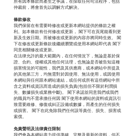
所有因本條款而產生之爭議，在採取任何司法程序，包括
仲裁前，將會首先以調解方式解決。
條款修改
我們保留在有需要時修改或更新本網站提供的條款之權
利。如本條款有任何修改或更新， 閣下可在頁尾能看到更
新及生效日期。而被修改或更新的内容亦將同時生效。 閣
下在修改或更新條款後繼續瀏覽或使用本網站即代表 閣下
同意相關修改或更新。
在法律允許的最大範圍內，在任何情況下，無論是基於保
證、合約、侵權或其他任何法理，也無論是否被告知這種
損害情況的可能性，我們及其供應商，或本網站中所提及
的其他第三方，均無需對於因使用、無法使用，或因使用
本網站與任何跟本網站連結，或任何或所有這些網站中所
含之資料或資訊而造成的損失負責(包括但不限於利潤損
失、數據損失或業務中斷)。 閣下承認並同意我們或我們
的職員均不需承擔任何因 閣下使用本網站的資料或資訊引
致需要維修、修復或糾正設備或數據，而產生的任何損失
或損害。 閣下在此免除我們任何該等責任、損失、損害或
索償。
免責聲明及法律責任限制
我們會為本網站盡力提供準確、完整及最新的資料，但不