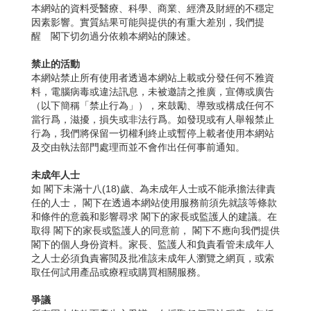
本網站的資料受醫療、科學、商業、經濟及財經的不穩定
因素影響。實質結果可能與提供的有重大差別，我們提
醒 閣下切勿過分依賴本網站的陳述。
禁止的活動
本網站禁止所有使用者透過本網站上載或分發任何不雅資
料，電腦病毒或違法訊息，未被邀請之推廣，宣傳或廣告
（以下簡稱「禁止行為」），來鼓勵、導致或構成任何不
當行爲，滋擾，損失或非法行爲。如發現或有人舉報禁止
行為，我們將保留一切權利終止或暫停上載者使用本網站
及交由執法部門處理而並不會作出任何事前通知。
未成年人士
如 閣下未滿十八(18)歲、為未成年人士或不能承擔法律責
任的人士， 閣下在透過本網站使用服務前須先就該等條款
和條件的意義和影響尋求 閣下的家長或監護人的建議。在
取得 閣下的家長或監護人的同意前， 閣下不應向我們提供
閣下的個人身份資料。家長、監護人和負責看管未成年人
之人士必須負責審閲及批准該未成年人瀏覽之網頁，或索
取任何試用產品或療程或購買相關服務。
爭議