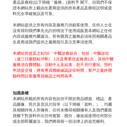
產品及療程(以下簡稱「服務」)資料予 閣下。但我們不保
證本網站所上載由生產商提供的所有產品及療程説明或資
料完全準確無誤及可靠。
本網站提供之所有内容及服務只供顧客使用。任何人士在
沒有得到我們事先允許的情況下使用或販賣本網站之任何
内容或服務均屬違法。所有購買之服務必須依照相關產品
生産商或我們提供之服務指引及注意事項使用。
本網站所提及之$250「中醫診療組合」包括：中醫診症
（連三日藥顆粒沖劑） 1次及專業頭皮檢測1次，其他中醫
服務須自費體驗。活動中止及結束，恕不另行通知。預約
申請提交後，將有專員聯絡確認診症時間，客戶之最終體
知識產權
本網站所載的所有内容包括但不限於商品標簽、標誌、產
品圖像、照片及音訊片段等（以下簡稱「資料」），均屬
其相關持有人所擁有。任何未獲得相關擁有人及我們書面
授權下對資料作出任何複製，模仿，修改或使用任何部分
或全部即屬違法，我們將保留一切法律上的追究權利。