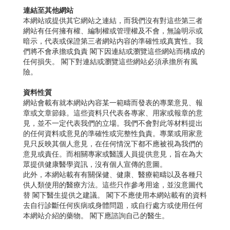
連結至其他網站
本網站或提供其它網站之連結，而我們沒有對這些第三者
網站有任何擁有權、編制權或管理權及不會，無論明示或
暗示，代表或保證第三者網站内容的準確性或真實性。我
們將不會承擔或負責 閣下因連結或瀏覽這些網站而構成的
任何損失。 閣下對連結或瀏覽這些網站必須承擔所有風
險。
資料性質
網站會載有就本網站內容某一範疇而發表的專業意見、報
章或文章節錄。這些資料只代表各專家、用家或報章的意
見，並不一定代表我們的立場。我們不會對此等材料提出
的任何資料或意見的準確性或完整性負責。專業或用家意
見只反映其個人意見，在任何情況下都不應被視為我們的
意見或責任。而相關專家或醫護人員提供意見，旨在為大
眾提供健康醫學資訊，沒有個人宣傳的意圖。
此外，本網站載有有關保健、健康、醫療範疇以及各種只
供人類使用的醫療方法。這些只作參考用途，並沒意圖代
替 閣下醫生提供之建議。 閣下不應使用本網站載有的資料
去自行診斷任何疾病或身體問題，或自行處方或使用任何
本網站介紹的藥物。 閣下應諮詢自己的醫生。