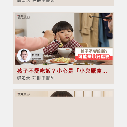
邱聞浩 註冊中醫師
孩子不愛吃飯？小心是「小兒厭食症」！中醫教你3步改善脾胃問題
黎定豪 註冊中醫師