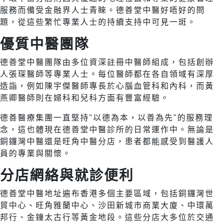
服務而備受金融界人士青睞。德善堂中醫好唔好的問
題，從這些繁忙專業人士的持續支持中可見一斑。
優質中醫團隊
德善堂中醫團隊由多位資深註冊中醫師組成，包括創辦
人張琛醫師等專業人士。每位醫師都在各自領域有深厚
造詣，例如陳宇傑醫師專長於心腦血管科和內科，而黃
燕卿醫師則在婦科和兒科方面有豐富經驗。
德善醫療集團一直堅持"以德為本，以善為先"的服務理
念，這也體現在德善堂中醫診所的日常運作中。無論是
銅鑼灣中醫還是旺角中醫分店，患者都能感受到醫護人
員的專業與關懷。
分店網絡與就診便利
德善堂中醫地址遍布香港多個主要區域，包括銅鑼灣世
貿中心、旺角雅蘭中心、沙田新城市商業大廈、中環萬
邦行、金鐘太古行等黃金地段。這些分店大多位於交通