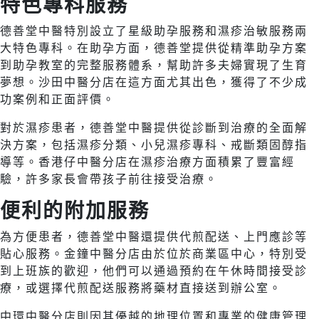
特色專科服務
德善堂中醫特別設立了星級助孕服務和濕疹治敏服務兩
大特色專科。在助孕方面，德善堂提供從精準助孕方案
到助孕教室的完整服務體系，幫助許多夫婦實現了生育
夢想。沙田中醫分店在這方面尤其出色，獲得了不少成
功案例和正面評價。
對於濕疹患者，德善堂中醫提供從診斷到治療的全面解
決方案，包括濕疹分類、小兒濕疹專科、戒斷類固醇指
導等。香港仔中醫分店在濕疹治療方面積累了豐富經
驗，許多家長會帶孩子前往接受治療。
便利的附加服務
為方便患者，德善堂中醫還提供代煎配送、上門應診等
貼心服務。金鐘中醫分店由於位於商業區中心，特別受
到上班族的歡迎，他們可以通過預約在午休時間接受診
療，或選擇代煎配送服務將藥材直接送到辦公室。
中環中醫分店則因其優越的地理位置和專業的健康管理