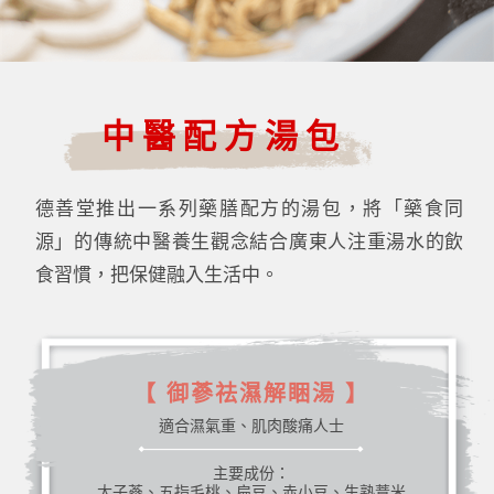
中醫配方湯包
德善堂推出一系列藥膳配方的湯包，將「藥食同
源」的傳統中醫養生觀念結合廣東人注重湯水的飲
食習慣，把保健融入生活中。
【 御蔘祛濕解睏湯 】
適合濕氣重、肌肉酸痛人士
主要成份：
太子蔘、五指毛桃、扁豆、赤小豆、生熟薏米