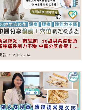
新冠肺炎．調理篇︳30歲男染疫後頭
痛腰痛性能力不穩 中醫分享食療＋穴
位調理後遺症
晴報
2022-04