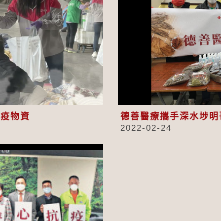
eo
抗疫物資
德善醫療攜手深水埗明
2022-02-24