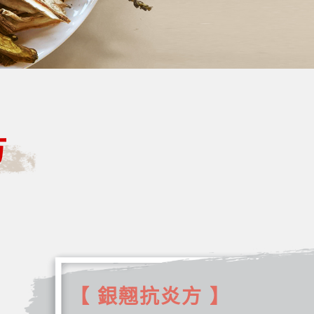
方
【 銀翹抗炎方 】