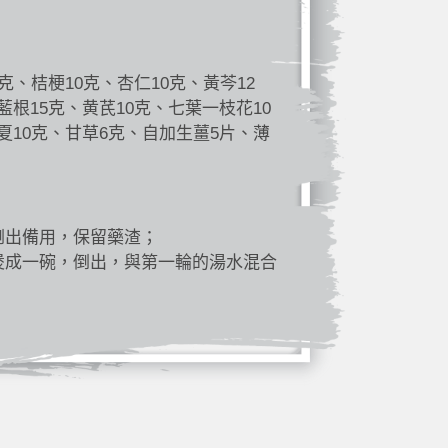
克、桔梗10克、杏仁10克、黃芩12
藍根15克、黄芪10克、七葉一枝花10
夏10克、甘草6克、自加生薑5片、薄
倒出備用，保留藥渣；
煲成一碗，倒出，與第一輪的湯水混合