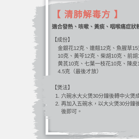
【 清肺解毒方 】
適合發熱、咳嗽、黃痰、咽喉痛症狀
【成份】
金銀花12克、連翹12克、魚腥草1
10克、黃芩12克、柴胡10克、前胡
黄芪10克、七葉一枝花10克、陳皮
4.5克（最後才放）
【煲法】
六碗水大火煲30分鐘後轉中火煲
再加入五碗水，以大火煲30分鐘
後即可。