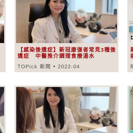
【感染後遺症】新冠康復者常見3種後
遺症 中醫推介調理食療湯水
TOPick 新聞
2022-04