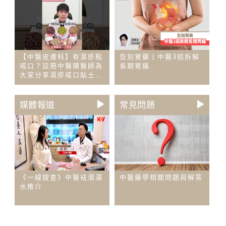
【中醫皮膚科】有濕疹點
告別胃藥丨中醫3招拆解
戒口？註冊中醫陳醫師為
長期胃痛
大家分享濕疹戒口貼士及
舒緩食物推薦！
媒體報道
常見問題
《一線搜查》中醫袪濕湯
中醫藥學相關問題與解答
水推介