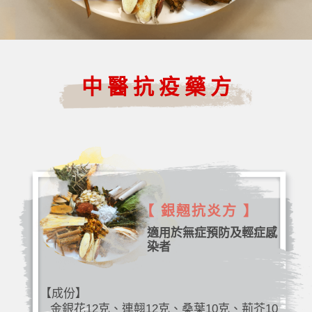
中醫抗疫藥方
【 銀翹抗炎方 】
適用於無症預防及輕症感
染者
【成份】
金銀花12克、連翹12克、桑葉10克、荊芥10