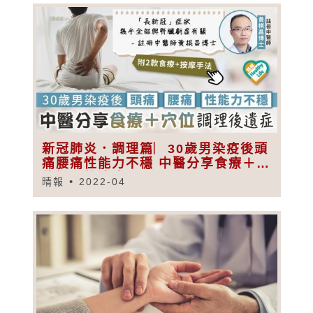
新冠肺炎．調理篇︳30歲男染疫後頭
痛腰痛性能力不穩 中醫分享食療＋穴
位調理後遺症
晴報
2022-04