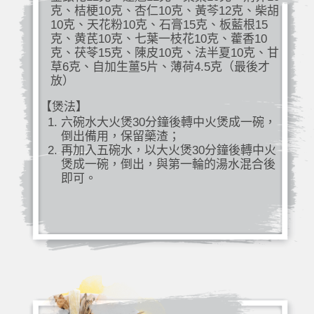
克、桔梗10克、杏仁10克、黃芩12克、柴胡
10克、天花粉10克、石膏15克、板藍根15
克、黄芪10克、七葉一枝花10克、藿香10
克、茯苓15克、陳皮10克、法半夏10克、甘
草6克、自加生薑5片、薄荷4.5克（最後才
放）
【煲法】
六碗水大火煲30分鐘後轉中火煲成一碗，
倒出備用，保留藥渣；
再加入五碗水，以大火煲30分鐘後轉中火
煲成一碗，倒出，與第一輪的湯水混合後
即可。