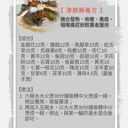
【 清肺解毒方 】
適合發熱、咳嗽、黃痰、
咽喉痛症狀較重者服用
【成份】
金銀花12克、連翹12克、魚腥草15克、蛇舌
草20克、炙麻黃8克、桔梗10克、杏仁10
克、黃芩12克、柴胡10克、前胡10克、天花
粉10克、石膏15克、板藍根15克、黄芪10
克、七葉一枝花10克、陳皮10克、法半夏10
克、甘草6克、茯苓15克、薄荷4.5克（最後
才放）
【煲法】
六碗水大火煲30分鐘後轉中火煲成一碗，
倒出備用，保留藥渣；
再加入五碗水，以大火煲30分鐘後轉中火
煲成一碗，倒出，與第一輪的湯水混合後
即可。