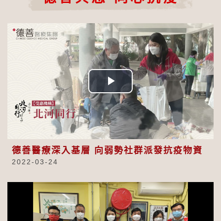
Play
Video
德善醫療深入基層 向弱勢社群派發抗疫物資
2022-03-24