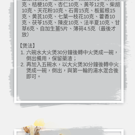
克、桔梗10克、杏仁10克、黃芩12克、柴胡
10克、天花粉10克、石膏15克、板藍根15
克、黄芪10克、七葉一枝花10克、藿香10
克、茯苓15克、陳皮10克、法半夏10克、甘
草6克、自加生薑5片、薄荷4.5克（最後才
放）
【煲法】
六碗水大火煲30分鐘後轉中火煲成一碗，
倒出備用，保留藥渣；
再加入五碗水，以大火煲30分鐘後轉中火
煲成一碗，倒出，與第一輪的湯水混合後
即可。