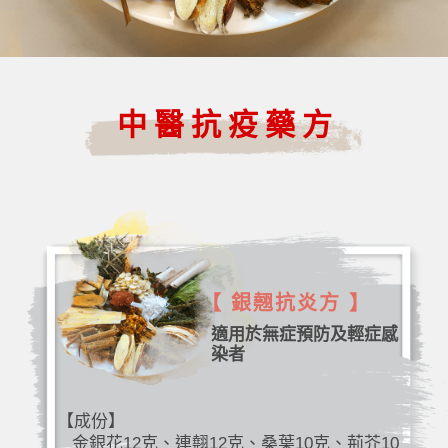
中醫抗疫藥方
【 銀翹抗炎方 】
適用於無症預防及輕症感
染者
【成份】
金銀花12克、連翹12克、桑葉10克、荊芥10