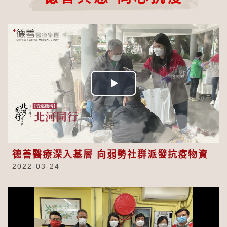
Play
Video
德善醫療深入基層 向弱勢社群派發抗疫物資
2022-03-24