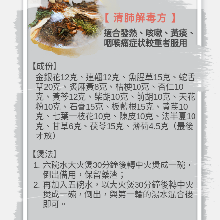
【 清肺解毒方 】
適合發熱、咳嗽、黃痰、
咽喉痛症狀較重者服用
【成份】
金銀花12克、連翹12克、魚腥草15克、蛇舌
草20克、炙麻黃8克、桔梗10克、杏仁10
克、黃芩12克、柴胡10克、前胡10克、天花
粉10克、石膏15克、板藍根15克、黄芪10
克、七葉一枝花10克、陳皮10克、法半夏10
克、甘草6克、茯苓15克、薄荷4.5克（最後
才放）
【煲法】
六碗水大火煲30分鐘後轉中火煲成一碗，
倒出備用，保留藥渣；
再加入五碗水，以大火煲30分鐘後轉中火
煲成一碗，倒出，與第一輪的湯水混合後
即可。