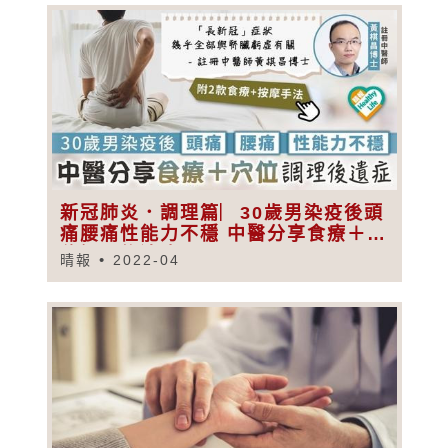
新冠肺炎．調理篇︳30歲男染疫後頭
痛腰痛性能力不穩 中醫分享食療＋穴
位調理後遺症
晴報
2022-04