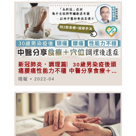
新冠肺炎．調理篇︳30歲男染疫後頭
痛腰痛性能力不穩 中醫分享食療＋穴
位調理後遺症
晴報
2022-04