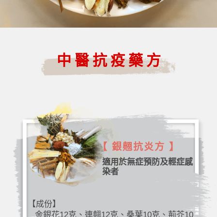
中醫抗疫藥方
【 銀翹抗炎方 】
適用於無症預防及輕症感
染者
【成份】
金銀花12克、連翹12克、桑葉10克、荊芥10