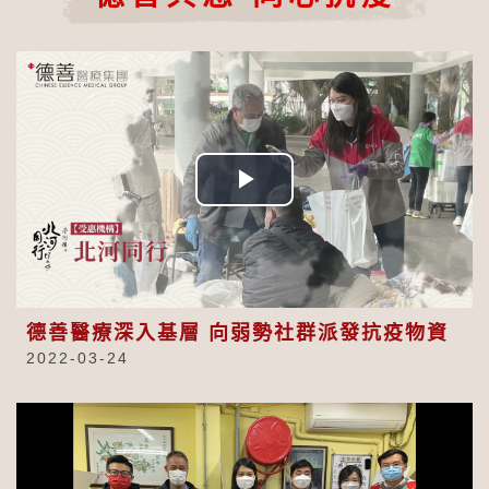
Play
Video
德善醫療深入基層 向弱勢社群派發抗疫物資
2022-03-24