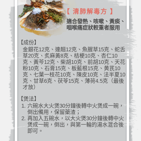
【 清肺解毒方 】
適合發熱、咳嗽、黃痰、
咽喉痛症狀較重者服用
【成份】
金銀花12克、連翹12克、魚腥草15克、蛇舌
草20克、炙麻黃8克、桔梗10克、杏仁10
克、黃芩12克、柴胡10克、前胡10克、天花
粉10克、石膏15克、板藍根15克、黄芪10
克、七葉一枝花10克、陳皮10克、法半夏10
克、甘草6克、茯苓15克、薄荷4.5克（最後
才放）
【煲法】
六碗水大火煲30分鐘後轉中火煲成一碗，
倒出備用，保留藥渣；
再加入五碗水，以大火煲30分鐘後轉中火
煲成一碗，倒出，與第一輪的湯水混合後
即可。