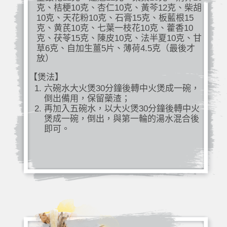
克、桔梗10克、杏仁10克、黃芩12克、柴胡
10克、天花粉10克、石膏15克、板藍根15
克、黄芪10克、七葉一枝花10克、藿香10
克、茯苓15克、陳皮10克、法半夏10克、甘
草6克、自加生薑5片、薄荷4.5克（最後才
放）
【煲法】
六碗水大火煲30分鐘後轉中火煲成一碗，
倒出備用，保留藥渣；
再加入五碗水，以大火煲30分鐘後轉中火
煲成一碗，倒出，與第一輪的湯水混合後
即可。