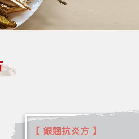
方
【 銀翹抗炎方 】