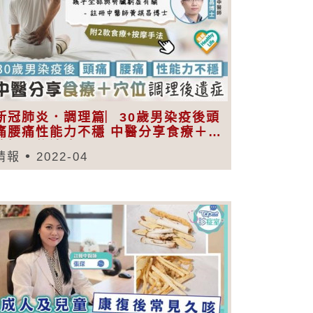
新冠肺炎．調理篇︳30歲男染疫後頭
痛腰痛性能力不穩 中醫分享食療＋穴
位調理後遺症
晴報
2022-04