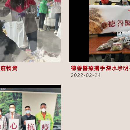
eo
抗疫物資
德善醫療攜手深水埗明
2022-02-24