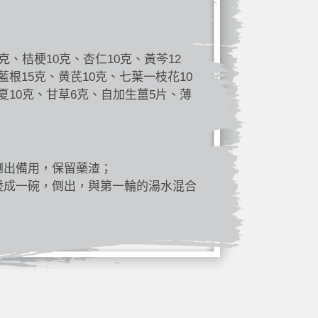
克、桔梗10克、杏仁10克、黃芩12
藍根15克、黄芪10克、七葉一枝花10
夏10克、甘草6克、自加生薑5片、薄
倒出備用，保留藥渣；
煲成一碗，倒出，與第一輪的湯水混合