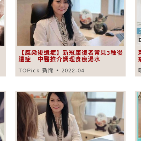
【感染後遺症】新冠康復者常見3種後
遺症 中醫推介調理食療湯水
TOPick 新聞
2022-04