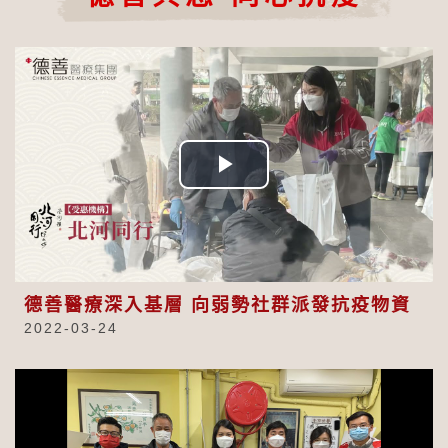
Play
Video
德善醫療深入基層 向弱勢社群派發抗疫物資
2022-03-24