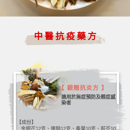
中醫抗疫藥方
【 銀翹抗炎方 】
適用於無症預防及輕症感
染者
【成份】
金銀花12克、連翹12克、桑葉10克、荊芥10