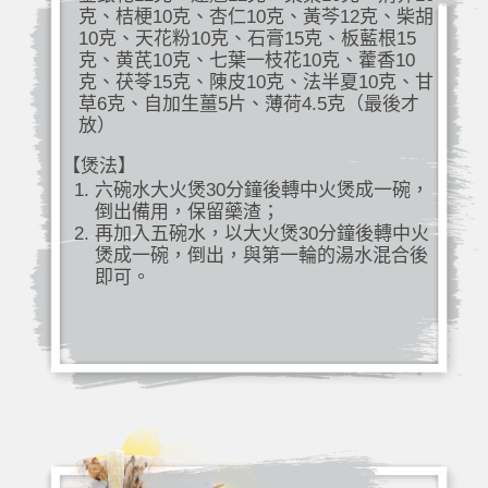
克、桔梗10克、杏仁10克、黃芩12克、柴胡
10克、天花粉10克、石膏15克、板藍根15
克、黄芪10克、七葉一枝花10克、藿香10
克、茯苓15克、陳皮10克、法半夏10克、甘
草6克、自加生薑5片、薄荷4.5克（最後才
放）
【煲法】
六碗水大火煲30分鐘後轉中火煲成一碗，
倒出備用，保留藥渣；
再加入五碗水，以大火煲30分鐘後轉中火
煲成一碗，倒出，與第一輪的湯水混合後
即可。