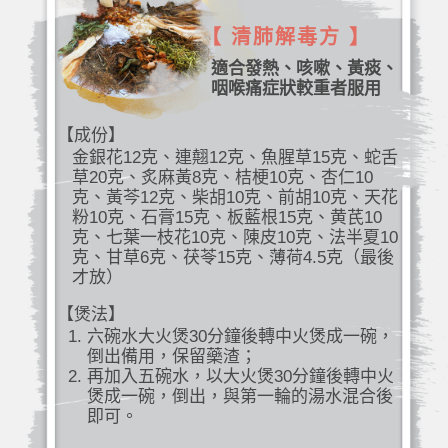
【 清肺解毒方 】
適合發熱、咳嗽、黃痰、
咽喉痛症狀較重者服用
【成份】
金銀花12克、連翹12克、魚腥草15克、蛇舌
草20克、炙麻黃8克、桔梗10克、杏仁10
克、黃芩12克、柴胡10克、前胡10克、天花
粉10克、石膏15克、板藍根15克、黄芪10
克、七葉一枝花10克、陳皮10克、法半夏10
克、甘草6克、茯苓15克、薄荷4.5克（最後
才放）
【煲法】
六碗水大火煲30分鐘後轉中火煲成一碗，
倒出備用，保留藥渣；
再加入五碗水，以大火煲30分鐘後轉中火
煲成一碗，倒出，與第一輪的湯水混合後
即可。