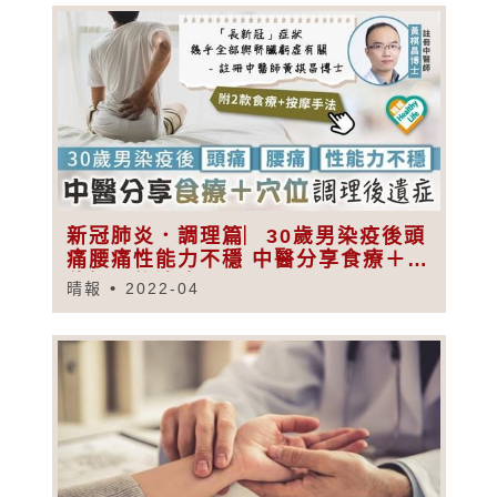
新冠肺炎．調理篇︳30歲男染疫後頭
痛腰痛性能力不穩 中醫分享食療＋穴
位調理後遺症
晴報
2022-04