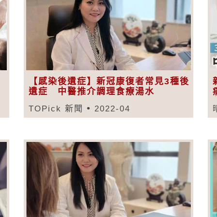
【感染後遺症】新冠康復者常見3種後
遺症 中醫推介調理食療湯水
TOPick 新聞
2022-04