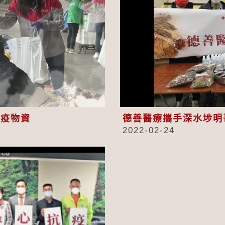
eo
抗疫物資
德善醫療攜手深水埗明
2022-02-24