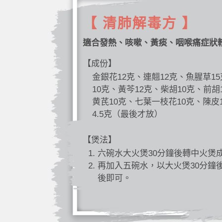
【 清肺解毒方 】
適合發熱、咳嗽、黃痰、咽喉痛症狀
【成份】
金銀花12克、連翹12克、魚腥草1
10克、黃芩12克、柴胡10克、前胡
黄芪10克、七葉一枝花10克、陳皮
4.5克（最後才放）
【煲法】
六碗水大火煲30分鐘後轉中火煲
再加入五碗水，以大火煲30分鐘
後即可。