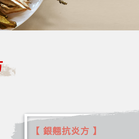
方
【 銀翹抗炎方 】