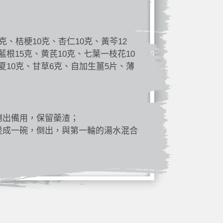
克、桔梗10克、杏仁10克、黃芩12
藍根15克、黄芪10克、七葉一枝花10
夏10克、甘草6克、自加生薑5片、薄
倒出備用，保留藥渣；
煲成一碗，倒出，與第一輪的湯水混合