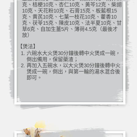
克、桔梗10克、杏仁10克、黃芩12克、柴胡
10克、天花粉10克、石膏15克、板藍根15
克、黄芪10克、七葉一枝花10克、藿香10
克、茯苓15克、陳皮10克、法半夏10克、甘
草6克、自加生薑5片、薄荷4.5克（最後才
放）
【煲法】
六碗水大火煲30分鐘後轉中火煲成一碗，
倒出備用，保留藥渣；
再加入五碗水，以大火煲30分鐘後轉中火
煲成一碗，倒出，與第一輪的湯水混合後
即可。