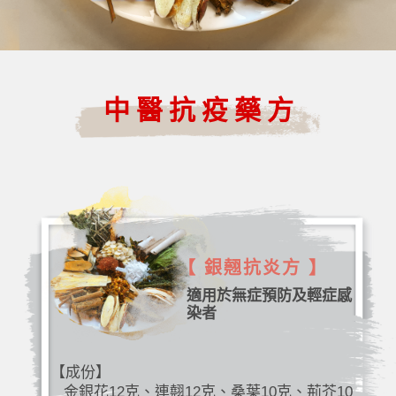
中醫抗疫藥方
【 銀翹抗炎方 】
適用於無症預防及輕症感
染者
【成份】
金銀花12克、連翹12克、桑葉10克、荊芥10