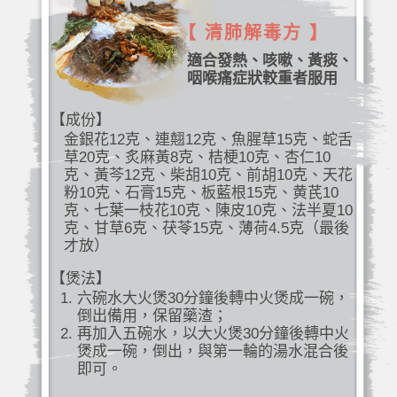
【 清肺解毒方 】
適合發熱、咳嗽、黃痰、
咽喉痛症狀較重者服用
【成份】
金銀花12克、連翹12克、魚腥草15克、蛇舌
草20克、炙麻黃8克、桔梗10克、杏仁10
克、黃芩12克、柴胡10克、前胡10克、天花
粉10克、石膏15克、板藍根15克、黄芪10
克、七葉一枝花10克、陳皮10克、法半夏10
克、甘草6克、茯苓15克、薄荷4.5克（最後
才放）
【煲法】
六碗水大火煲30分鐘後轉中火煲成一碗，
倒出備用，保留藥渣；
再加入五碗水，以大火煲30分鐘後轉中火
煲成一碗，倒出，與第一輪的湯水混合後
即可。