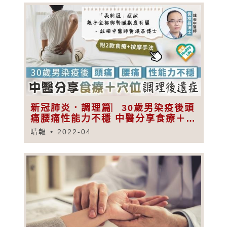
新冠肺炎．調理篇︳30歲男染疫後頭
痛腰痛性能力不穩 中醫分享食療＋穴
位調理後遺症
晴報
2022-04