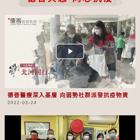
Play
Video
德善醫療深入基層 向弱勢社群派發抗疫物資
2022-03-24