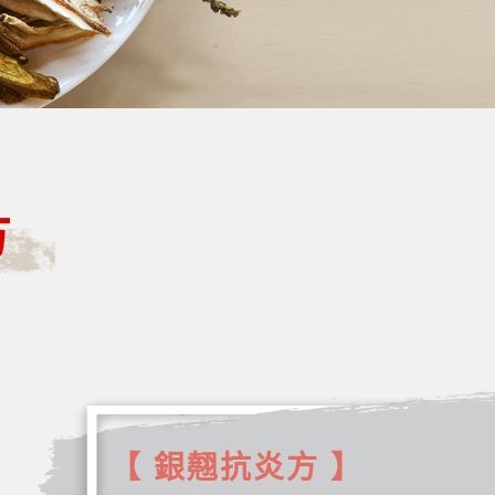
方
【 銀翹抗炎方 】