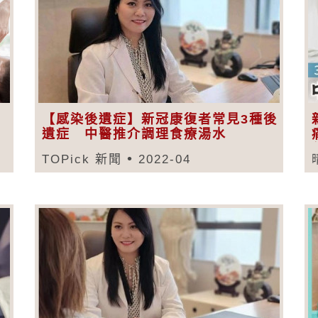
【感染後遺症】新冠康復者常見3種後
遺症 中醫推介調理食療湯水
TOPick 新聞
2022-04