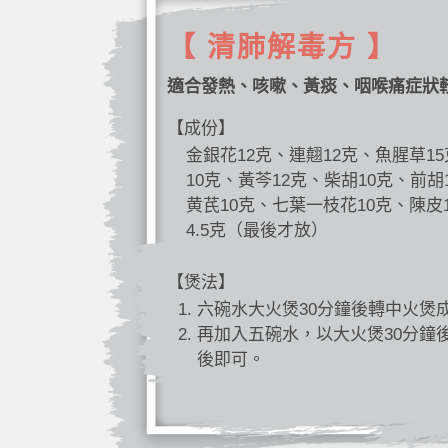
【 清肺解毒方 】
適合發熱、咳嗽、黃痰、咽喉痛症狀
【成份】
金銀花12克、連翹12克、魚腥草1
10克、黃芩12克、柴胡10克、前胡
黄芪10克、七葉一枝花10克、陳皮
4.5克（最後才放）
【煲法】
六碗水大火煲30分鐘後轉中火煲
再加入五碗水，以大火煲30分鐘
後即可。