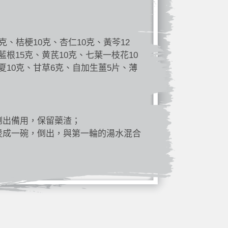
克、桔梗10克、杏仁10克、黃芩12
藍根15克、黄芪10克、七葉一枝花10
夏10克、甘草6克、自加生薑5片、薄
倒出備用，保留藥渣；
煲成一碗，倒出，與第一輪的湯水混合