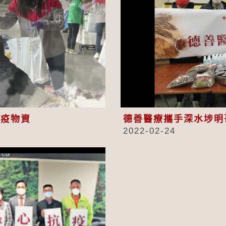
eo
抗疫物資
德善醫療攜手深水埗明
2022-02-24