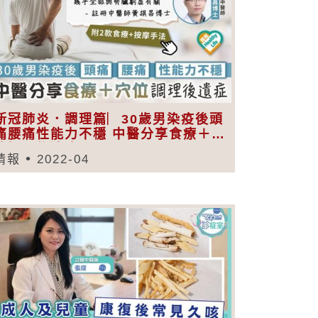
新冠肺炎．調理篇︳30歲男染疫後頭
痛腰痛性能力不穩 中醫分享食療＋穴
位調理後遺症
晴報
2022-04