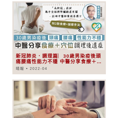
新冠肺炎．調理篇︳30歲男染疫後頭
痛腰痛性能力不穩 中醫分享食療＋穴
位調理後遺症
晴報
2022-04