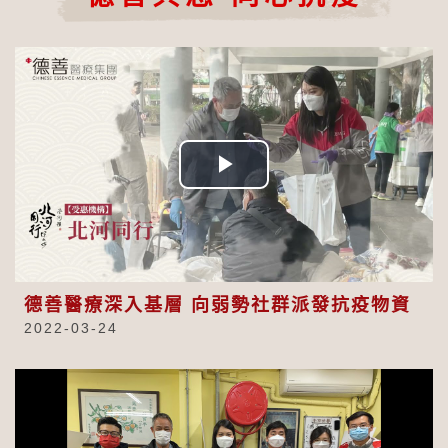
Play
Video
德善醫療深入基層 向弱勢社群派發抗疫物資
2022-03-24