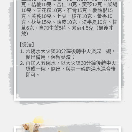
克、桔梗10克、杏仁10克、黃芩12克、柴胡
10克、天花粉10克、石膏15克、板藍根15
克、黄芪10克、七葉一枝花10克、藿香10
克、茯苓15克、陳皮10克、法半夏10克、甘
草6克、自加生薑5片、薄荷4.5克（最後才
放）
【煲法】
六碗水大火煲30分鐘後轉中火煲成一碗，
倒出備用，保留藥渣；
再加入五碗水，以大火煲30分鐘後轉中火
煲成一碗，倒出，與第一輪的湯水混合後
即可。