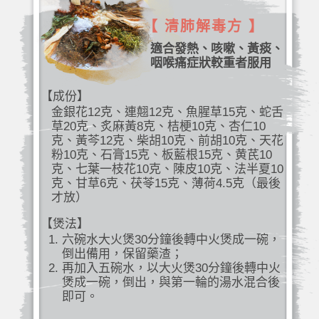
【 清肺解毒方 】
適合發熱、咳嗽、黃痰、
咽喉痛症狀較重者服用
【成份】
金銀花12克、連翹12克、魚腥草15克、蛇舌
草20克、炙麻黃8克、桔梗10克、杏仁10
克、黃芩12克、柴胡10克、前胡10克、天花
粉10克、石膏15克、板藍根15克、黄芪10
克、七葉一枝花10克、陳皮10克、法半夏10
克、甘草6克、茯苓15克、薄荷4.5克（最後
才放）
【煲法】
六碗水大火煲30分鐘後轉中火煲成一碗，
倒出備用，保留藥渣；
再加入五碗水，以大火煲30分鐘後轉中火
煲成一碗，倒出，與第一輪的湯水混合後
即可。