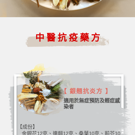
中醫抗疫藥方
【 銀翹抗炎方 】
適用於無症預防及輕症感
染者
【成份】
金銀花12克、連翹12克、桑葉10克、荊芥10