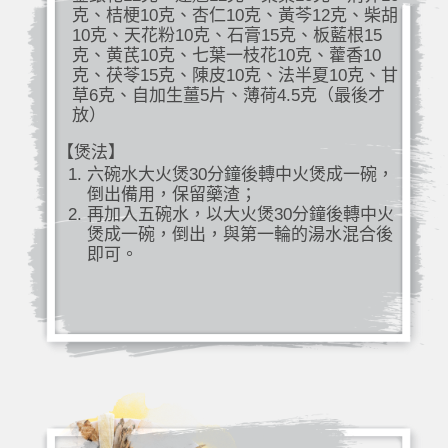
克、桔梗10克、杏仁10克、黃芩12克、柴胡
10克、天花粉10克、石膏15克、板藍根15
克、黄芪10克、七葉一枝花10克、藿香10
克、茯苓15克、陳皮10克、法半夏10克、甘
草6克、自加生薑5片、薄荷4.5克（最後才
放）
【煲法】
六碗水大火煲30分鐘後轉中火煲成一碗，
倒出備用，保留藥渣；
再加入五碗水，以大火煲30分鐘後轉中火
煲成一碗，倒出，與第一輪的湯水混合後
即可。