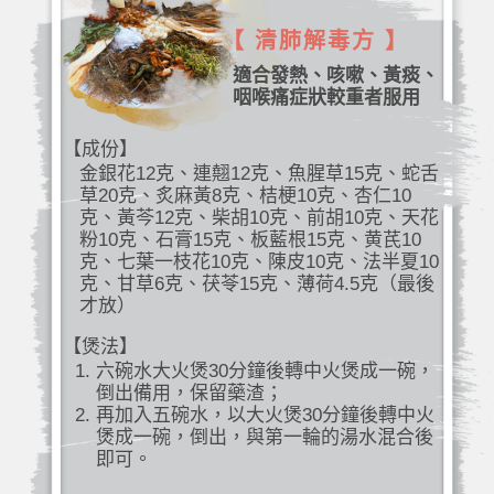
【 清肺解毒方 】
適合發熱、咳嗽、黃痰、
咽喉痛症狀較重者服用
【成份】
金銀花12克、連翹12克、魚腥草15克、蛇舌
草20克、炙麻黃8克、桔梗10克、杏仁10
克、黃芩12克、柴胡10克、前胡10克、天花
粉10克、石膏15克、板藍根15克、黄芪10
克、七葉一枝花10克、陳皮10克、法半夏10
克、甘草6克、茯苓15克、薄荷4.5克（最後
才放）
【煲法】
六碗水大火煲30分鐘後轉中火煲成一碗，
倒出備用，保留藥渣；
再加入五碗水，以大火煲30分鐘後轉中火
煲成一碗，倒出，與第一輪的湯水混合後
即可。