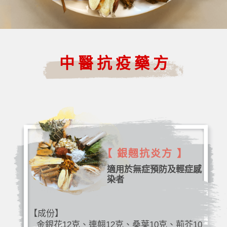
中醫抗疫藥方
【 銀翹抗炎方 】
適用於無症預防及輕症感
染者
【成份】
金銀花12克、連翹12克、桑葉10克、荊芥10