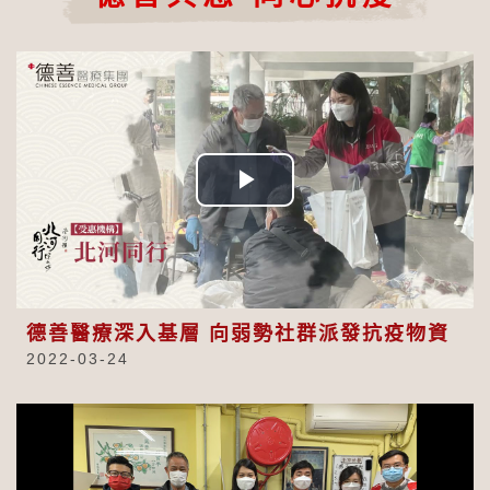
Play
Video
德善醫療深入基層 向弱勢社群派發抗疫物資
2022-03-24