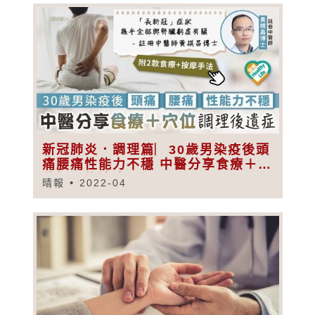
新冠肺炎．調理篇︳30歲男染疫後頭
痛腰痛性能力不穩 中醫分享食療＋穴
位調理後遺症
晴報
2022-04